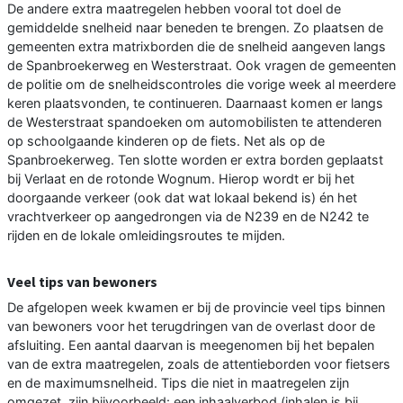
De andere extra maatregelen hebben vooral tot doel de
gemiddelde snelheid naar beneden te brengen. Zo plaatsen de
gemeenten extra matrixborden die de snelheid aangeven langs
de Spanbroekerweg en Westerstraat. Ook vragen de gemeenten
de politie om de snelheidscontroles die vorige week al meerdere
keren plaatsvonden, te continueren. Daarnaast komen er langs
de Westerstraat spandoeken om automobilisten te attenderen
op schoolgaande kinderen op de fiets. Net als op de
Spanbroekerweg. Ten slotte worden er extra borden geplaatst
bij Verlaat en de rotonde Wognum. Hierop wordt er bij het
doorgaande verkeer (ook dat wat lokaal bekend is) én het
vrachtverkeer op aangedrongen via de N239 en de N242 te
rijden en de lokale omleidingsroutes te mijden.
Veel tips van bewoners
De afgelopen week kwamen er bij de provincie veel tips binnen
van bewoners voor het terugdringen van de overlast door de
afsluiting. Een aantal daarvan is meegenomen bij het bepalen
van de extra maatregelen, zoals de attentieborden voor fietsers
en de maximumsnelheid. Tips die niet in maatregelen zijn
omgezet, zijn bijvoorbeeld: een inhaalverbod (inhalen is bij