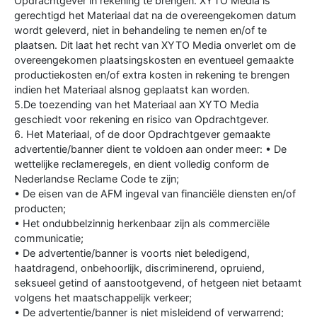
Opdrachtgever in rekening te brengen. XYTO Media is
gerechtigd het Materiaal dat na de overeengekomen datum
wordt geleverd, niet in behandeling te nemen en/of te
plaatsen. Dit laat het recht van XYTO Media onverlet om de
overeengekomen plaatsingskosten en eventueel gemaakte
productiekosten en/of extra kosten in rekening te brengen
indien het Materiaal alsnog geplaatst kan worden.
5.De toezending van het Materiaal aan XYTO Media
geschiedt voor rekening en risico van Opdrachtgever.
6. Het Materiaal, of de door Opdrachtgever gemaakte
advertentie/banner dient te voldoen aan onder meer: • De
wettelijke reclameregels, en dient volledig conform de
Nederlandse Reclame Code te zijn;
• De eisen van de AFM ingeval van financiële diensten en/of
producten;
• Het ondubbelzinnig herkenbaar zijn als commerciële
communicatie;
• De advertentie/banner is voorts niet beledigend,
haatdragend, onbehoorlijk, discriminerend, opruiend,
seksueel getind of aanstootgevend, of hetgeen niet betaamt
volgens het maatschappelijk verkeer;
• De advertentie/banner is niet misleidend of verwarrend;