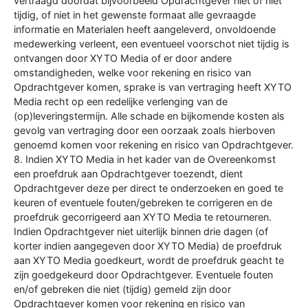
vertraagd doordat bijvoorbeeld Opdrachtgever niet of niet
tijdig, of niet in het gewenste formaat alle gevraagde
informatie en Materialen heeft aangeleverd, onvoldoende
medewerking verleent, een eventueel voorschot niet tijdig is
ontvangen door XYTO Media of er door andere
omstandigheden, welke voor rekening en risico van
Opdrachtgever komen, sprake is van vertraging heeft XYTO
Media recht op een redelijke verlenging van de
(op)leveringstermijn. Alle schade en bijkomende kosten als
gevolg van vertraging door een oorzaak zoals hierboven
genoemd komen voor rekening en risico van Opdrachtgever.
8. Indien XYTO Media in het kader van de Overeenkomst
een proefdruk aan Opdrachtgever toezendt, dient
Opdrachtgever deze per direct te onderzoeken en goed te
keuren of eventuele fouten/gebreken te corrigeren en de
proefdruk gecorrigeerd aan XYTO Media te retourneren.
Indien Opdrachtgever niet uiterlijk binnen drie dagen (of
korter indien aangegeven door XYTO Media) de proefdruk
aan XYTO Media goedkeurt, wordt de proefdruk geacht te
zijn goedgekeurd door Opdrachtgever. Eventuele fouten
en/of gebreken die niet (tijdig) gemeld zijn door
Opdrachtgever komen voor rekening en risico van