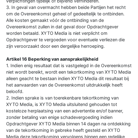
verplichtingen tijdelijk of blijvend verhinderen.
3. In geval van overmacht hebben beide Partijen het recht
om de Overeenkomst geheel of gedeeltelijk te ontbinden.
Alle kosten gemaakt vóór de ontbinding van de
Overeenkomst zullen in dat geval door Opdrachtgever
worden betaald. XYTO Media is niet verplicht om
Opdrachtgever te vergoeden voor eventuele verliezen die
zijn veroorzaakt door een dergelijke herroeping.
Artikel 16 Beperking van aansprakelijkheid
1. Indien enig resultaat dat is vastgelegd in de Overeenkomst
niet wordt bereikt, wordt een tekortkoming van XYTO Media
alleen geacht te bestaan indien XYTO Media dit resultaat bij
het aanvaarden van de Overeenkomst uitdrukkelijk heeft
beloofd.
2. Indien sprake is van toerekenbare tekortkoming van
XYTO Media, is XYTO Media uitsluitend gehouden tot
kosteloze herplaatsing van een advertentie en/of banner,
zonder betaling van enige schadevergoeding indien
Opdrachtgever XYTO Media binnen 14 dagen na ontdekking
van de tekortkoming in gebreke heeft gesteld en XYTO
Media deze tekortkoming vervolgens binnen een redelijke