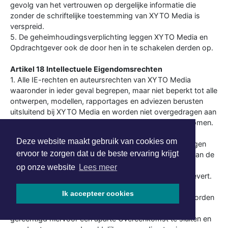
gevolg van het vertrouwen op dergelijke informatie die
zonder de schriftelijke toestemming van XYTO Media is
verspreid.
5. De geheimhoudingsverplichting leggen XYTO Media en
Opdrachtgever ook de door hen in te schakelen derden op.
Artikel 18 Intellectuele Eigendomsrechten
1. Alle IE-rechten en auteursrechten van XYTO Media
waaronder in ieder geval begrepen, maar niet beperkt tot alle
ontwerpen, modellen, rapportages en adviezen berusten
uitsluitend bij XYTO Media en worden niet overgedragen aan
Opdrachtgever tenzij uitdrukkelijk anders overeengekomen.
Alle IE-rechten en auteursrechten van Opdrachtgever
Deze website maakt gebruik van cookies om
berusten bij Opdrachtgever en worden niet overgedragen
ervoor te zorgen dat u de beste ervaring krijgt
aan XYTO Media. XYTO Media verkrijgt ten behoeve van de
uitvoering van de Overeenkomst een onherroepelijk
op onze website
Lees meer
gebruiksrecht van al hetgeen dat Opdrachtgever aanlevert.
2. Indien overeengekomen is dat één of meerdere van
Ik accepteer cookies
voorgenoemde zaken c.q. werken van XYTO Media worden
overgedragen aan Opdrachtgever, is XYTO Media
gerechtigd hiervoor een aparte Overeenkomst te sluiten en