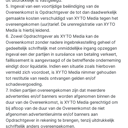
dit uitdrukkelijk is vastgelegd.
5. Ingeval van een voortijdige beëindiging van de
Overeenkomst is Opdrachtgever de tot dan daadwerkelijk
gemaakte kosten verschuldigd van XYTO Media tegen het
overeengekomen (uur)tarief. De urenregistratie van XYTO
Media is hierbij leidend.
6. Zowel Opdrachtgever als XYTO Media kan de
Overeenkomst zonder nadere ingebrekestelling geheel of
gedeeltelijk schriftelijk met onmiddellijke ingang opzeggen
ingeval een der partijen in surséance van betaling verkeert,
faillissement is aangevraagd of de betreffende onderneming
eindigt door liquidatie. Indien een situatie zoals hierboven
vermeld zich voordoet, is XYTO Media nimmer gehouden
tot restitutie van reeds ontvangen gelden en/of
schadevergoeding.
7. Indien partijen overeengekomen zijn dat meerdere
advertenties en/of banners worden afgenomen binnen de
duur van de Overeenkomst, is XYTO Media gerechtigd om
bij afloop van de duur van de Overeenkomst de niet
afgenomen advertentieruimte en/of banners aan
Opdrachtgever in rekening te brengen, tenzij uitdrukkelijk
schriftelijk anders overeengekomen.