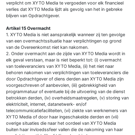
verplicht om XYTO Media te vergoeden voor elk financieel
verlies dat XYTO Media lijdt als gevolg van het in gebreke
blijven van Opdrachtgever.
Artikel 15 Overmacht
1. XYTO Media is niet aansprakelijk wanneer zij ten gevolge
van een overmachtssituatie haar verplichtingen op grond
van de Overeenkomst niet kan nakomen.
2. Onder overmacht aan de zijde van XYTO Media wordt in
elk geval verstaan, maar is niet beperkt tot: (i) overmacht
van toeleveranciers van XYTO Media, (ii) het niet naar
behoren nakomen van verplichtingen van toeleveranciers die
door Opdrachtgever of diens derden aan XYTO Media zijn
voorgeschreven of aanbevolen, (iii) gebrekkigheid van
programmatuur of eventuele bij de uitvoering van de dienst
betrokken derden, (iv) overheidsmaatregelen, (v) storing van
elektriciteit, internet, datanetwerk- en/of
telecommunicatiefaciliteiten, (vi) ziekte van werknemers van
XYTO Media of door haar ingeschakelde derden en (vii)
overige situaties die naar het oordeel van XYTO Media
buiten haar invloedssfeer vallen die de nakoming van haar