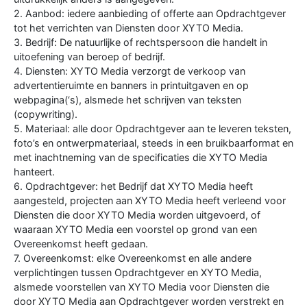
2. Aanbod: iedere aanbieding of offerte aan Opdrachtgever
tot het verrichten van Diensten door XYTO Media.
3. Bedrijf: De natuurlijke of rechtspersoon die handelt in
uitoefening van beroep of bedrijf.
4. Diensten: XYTO Media verzorgt de verkoop van
advertentieruimte en banners in printuitgaven en op
webpagina(‘s), alsmede het schrijven van teksten
(copywriting).
5. Materiaal: alle door Opdrachtgever aan te leveren teksten,
foto’s en ontwerpmateriaal, steeds in een bruikbaarformat en
met inachtneming van de specificaties die XYTO Media
hanteert.
6. Opdrachtgever: het Bedrijf dat XYTO Media heeft
aangesteld, projecten aan XYTO Media heeft verleend voor
Diensten die door XYTO Media worden uitgevoerd, of
waaraan XYTO Media een voorstel op grond van een
Overeenkomst heeft gedaan.
7. Overeenkomst: elke Overeenkomst en alle andere
verplichtingen tussen Opdrachtgever en XYTO Media,
alsmede voorstellen van XYTO Media voor Diensten die
door XYTO Media aan Opdrachtgever worden verstrekt en