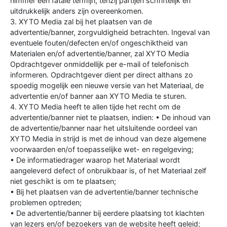
nimmer een fatale termijn, tenzij partijen schriftelijk en
uitdrukkelijk anders zijn overeenkomen.
3. XYTO Media zal bij het plaatsen van de
advertentie/banner, zorgvuldigheid betrachten. Ingeval van
eventuele fouten/defecten en/of ongeschiktheid van
Materialen en/of advertentie/banner, zal XYTO Media
Opdrachtgever onmiddellijk per e-mail of telefonisch
informeren. Opdrachtgever dient per direct althans zo
spoedig mogelijk een nieuwe versie van het Materiaal, de
advertentie en/of banner aan XYTO Media te sturen.
4. XYTO Media heeft te allen tijde het recht om de
advertentie/banner niet te plaatsen, indien: • De inhoud van
de advertentie/banner naar het uitsluitende oordeel van
XYTO Media in strijd is met de inhoud van deze algemene
voorwaarden en/of toepasselijke wet- en regelgeving;
• De informatiedrager waarop het Materiaal wordt
aangeleverd defect of onbruikbaar is, of het Materiaal zelf
niet geschikt is om te plaatsen;
• Bij het plaatsen van de advertentie/banner technische
problemen optreden;
• De advertentie/banner bij eerdere plaatsing tot klachten
van lezers en/of bezoekers van de website heeft geleid;