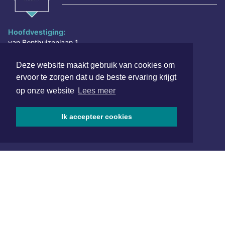
Hoofdvestiging:
van Benthuizenlaan 1
1701 BZ Heerhugowaard
Deze website maakt gebruik van cookies om
072 8200 600
ervoor te zorgen dat u de beste ervaring krijgt
redactie@xyto.nl
op onze website
Lees meer
www.xyto.nl
SOCIAL MEDIA
Ik accepteer cookies
NIEUWSBRIEF AANMELDEN
Schrijf je in voor onze nieuwsbrief en krijg wekelijks een
samenvatting van alle gebeurtenissen uit jouw regio.
Aanmelden