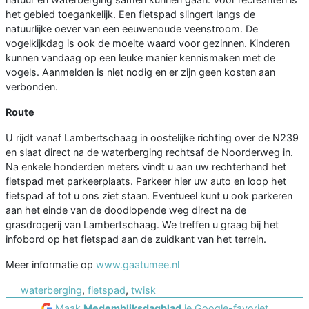
het gebied toegankelijk. Een fietspad slingert langs de
natuurlijke oever van een eeuwenoude veenstroom. De
vogelkijkdag is ook de moeite waard voor gezinnen. Kinderen
kunnen vandaag op een leuke manier kennismaken met de
vogels. Aanmelden is niet nodig en er zijn geen kosten aan
verbonden.
Route
U rijdt vanaf Lambertschaag in oostelijke richting over de N239
en slaat direct na de waterberging rechtsaf de Noorderweg in.
Na enkele honderden meters vindt u aan uw rechterhand het
fietspad met parkeerplaats. Parkeer hier uw auto en loop het
fietspad af tot u ons ziet staan. Eventueel kunt u ook parkeren
aan het einde van de doodlopende weg direct na de
grasdrogerij van Lambertschaag. We treffen u graag bij het
infobord op het fietspad aan de zuidkant van het terrein.
Meer informatie op
www.gaatumee.nl
waterberging
,
fietspad
,
twisk
Maak
Medembliksdagblad
je Google-favoriet