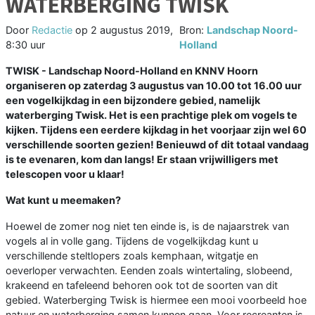
WATERBERGING TWISK
Door
Redactie
op
2 augustus 2019,
Bron:
Landschap Noord-
8:30 uur
Holland
TWISK - Landschap Noord-Holland en KNNV Hoorn
organiseren op zaterdag 3 augustus van 10.00 tot 16.00 uur
een vogelkijkdag in een bijzondere gebied, namelijk
waterberging Twisk. Het is een prachtige plek om vogels te
kijken. Tijdens een eerdere kijkdag in het voorjaar zijn wel 60
verschillende soorten gezien! Benieuwd of dit totaal vandaag
is te evenaren, kom dan langs! Er staan vrijwilligers met
telescopen voor u klaar!
Wat kunt u meemaken?
Hoewel de zomer nog niet ten einde is, is de najaarstrek van
vogels al in volle gang. Tijdens de vogelkijkdag kunt u
verschillende steltlopers zoals kemphaan, witgatje en
oeverloper verwachten. Eenden zoals wintertaling, slobeend,
krakeend en tafeleend behoren ook tot de soorten van dit
gebied. Waterberging Twisk is hiermee een mooi voorbeeld hoe
natuur en waterberging samen kunnen gaan. Voor recreanten is