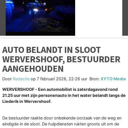
Vorige
V
AUTO BELANDT IN SLOOT
WERVERSHOOF, BESTUURDER
AANGEHOUDEN
Door
Redactie
op
7 februari 2026, 22:26 uur
Bron:
XYTO Media
WERVERSHOOF - Een automobilist is zaterdagavond rond
21.25 uur met zijn personenauto in het water belandt langs de
Liederik in Wervershoof.
De bestuurder raakte door onbekende oorzaak van de weg en
eindigde in de sloot. De hulpdiensten rukten groots uit om de