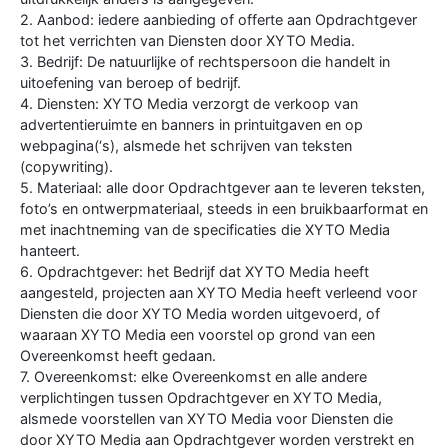
2. Aanbod: iedere aanbieding of offerte aan Opdrachtgever
tot het verrichten van Diensten door XYTO Media.
3. Bedrijf: De natuurlijke of rechtspersoon die handelt in
uitoefening van beroep of bedrijf.
4. Diensten: XYTO Media verzorgt de verkoop van
advertentieruimte en banners in printuitgaven en op
webpagina(‘s), alsmede het schrijven van teksten
(copywriting).
5. Materiaal: alle door Opdrachtgever aan te leveren teksten,
foto’s en ontwerpmateriaal, steeds in een bruikbaarformat en
met inachtneming van de specificaties die XYTO Media
hanteert.
6. Opdrachtgever: het Bedrijf dat XYTO Media heeft
aangesteld, projecten aan XYTO Media heeft verleend voor
Diensten die door XYTO Media worden uitgevoerd, of
waaraan XYTO Media een voorstel op grond van een
Overeenkomst heeft gedaan.
7. Overeenkomst: elke Overeenkomst en alle andere
verplichtingen tussen Opdrachtgever en XYTO Media,
alsmede voorstellen van XYTO Media voor Diensten die
door XYTO Media aan Opdrachtgever worden verstrekt en