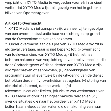
verplicht om XYTO Media te vergoeden voor elk financieel
verlies dat XYTO Media lijdt als gevolg van het in gebreke
blijven van Opdrachtgever.
Artikel 15 Overmacht
1. XYTO Media is niet aansprakelijk wanneer zij ten gevolge
van een overmachtssituatie haar verplichtingen op grond
van de Overeenkomst niet kan nakomen.
2. Onder overmacht aan de zijde van XYTO Media wordt in
elk geval verstaan, maar is niet beperkt tot: (i) overmacht
van toeleveranciers van XYTO Media, (ii) het niet naar
behoren nakomen van verplichtingen van toeleveranciers die
door Opdrachtgever of diens derden aan XYTO Media zijn
voorgeschreven of aanbevolen, (iii) gebrekkigheid van
programmatuur of eventuele bij de uitvoering van de dienst
betrokken derden, (iv) overheidsmaatregelen, (v) storing van
elektriciteit, internet, datanetwerk- en/of
telecommunicatiefaciliteiten, (vi) ziekte van werknemers van
XYTO Media of door haar ingeschakelde derden en (vii)
overige situaties die naar het oordeel van XYTO Media
buiten haar invloedssfeer vallen die de nakoming van haar