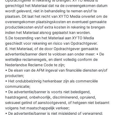
Opdrachtgever in rekening te brengen. XYTO Media is
gerechtigd het Materiaal dat na de overeengekomen datum
wordt geleverd, niet in behandeling te nemen en/of te
plaatsen. Dit laat het recht van XYTO Media onverlet om de
overeengekomen plaatsingskosten en eventueel gemaakte
productiekosten en/of extra kosten in rekening te brengen
indien het Materiaal alsnog geplaatst kan worden.
5.De toezending van het Materiaal aan XYTO Media
geschiedt voor rekening en risico van Opdrachtgever.
6. Het Materiaal, of de door Opdrachtgever gemaakte
advertentie/banner dient te voldoen aan onder meer: • De
wettelijke reclameregels, en dient volledig conform de
Nederlandse Reclame Code te zijn;
• De eisen van de AFM ingeval van financiële diensten en/of
producten;
• Het ondubbelzinnig herkenbaar zijn als commerciële
communicatie;
• De advertentie/banner is voorts niet beledigend,
haatdragend, onbehoorlijk, discriminerend, opruiend,
seksueel getind of aanstootgevend, of hetgeen niet betaamt
volgens het maatschappelijk verkeer;
• De advertentie/banner is niet misleidend of verwarrend;