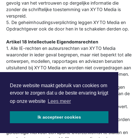
gevolg van het vertrouwen op dergelijke informatie die
zonder de schriftelijke toestemming van XYTO Media is
verspreid.
5. De geheimhoudingsverplichting leggen XYTO Media en
Opdrachtgever ook de door hen in te schakelen derden op.
Artikel 18 Intellectuele Eigendomsrechten
1. Alle IE-rechten en auteursrechten van XYTO Media
waaronder in ieder geval begrepen, maar niet beperkt tot alle
ontwerpen, modellen, rapportages en adviezen berusten
uitsluitend bij XYTO Media en worden niet overgedragen aan
Opdrachtgever tenzij uitdrukkelijk anders overeengekomen.
Alle IE-rechten en auteursrechten van Opdrachtgever
Deze website maakt gebruik van cookies om
berusten bij Opdrachtgever en worden niet overgedragen
ervoor te zorgen dat u de beste ervaring krijgt
aan XYTO Media. XYTO Media verkrijgt ten behoeve van de
uitvoering van de Overeenkomst een onherroepelijk
op onze website
Lees meer
gebruiksrecht van al hetgeen dat Opdrachtgever aanlevert.
2. Indien overeengekomen is dat één of meerdere van
Ik accepteer cookies
voorgenoemde zaken c.q. werken van XYTO Media worden
overgedragen aan Opdrachtgever, is XYTO Media
gerechtigd hiervoor een aparte Overeenkomst te sluiten en