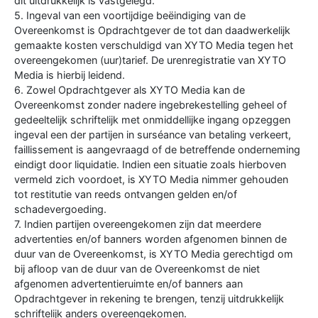
dit uitdrukkelijk is vastgelegd.
5. Ingeval van een voortijdige beëindiging van de
Overeenkomst is Opdrachtgever de tot dan daadwerkelijk
gemaakte kosten verschuldigd van XYTO Media tegen het
overeengekomen (uur)tarief. De urenregistratie van XYTO
Media is hierbij leidend.
6. Zowel Opdrachtgever als XYTO Media kan de
Overeenkomst zonder nadere ingebrekestelling geheel of
gedeeltelijk schriftelijk met onmiddellijke ingang opzeggen
ingeval een der partijen in surséance van betaling verkeert,
faillissement is aangevraagd of de betreffende onderneming
eindigt door liquidatie. Indien een situatie zoals hierboven
vermeld zich voordoet, is XYTO Media nimmer gehouden
tot restitutie van reeds ontvangen gelden en/of
schadevergoeding.
7. Indien partijen overeengekomen zijn dat meerdere
advertenties en/of banners worden afgenomen binnen de
duur van de Overeenkomst, is XYTO Media gerechtigd om
bij afloop van de duur van de Overeenkomst de niet
afgenomen advertentieruimte en/of banners aan
Opdrachtgever in rekening te brengen, tenzij uitdrukkelijk
schriftelijk anders overeengekomen.