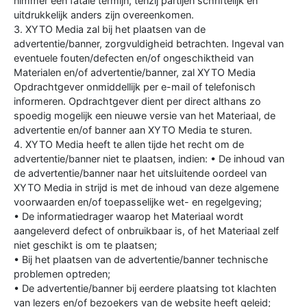
nimmer een fatale termijn, tenzij partijen schriftelijk en
uitdrukkelijk anders zijn overeenkomen.
3. XYTO Media zal bij het plaatsen van de
advertentie/banner, zorgvuldigheid betrachten. Ingeval van
eventuele fouten/defecten en/of ongeschiktheid van
Materialen en/of advertentie/banner, zal XYTO Media
Opdrachtgever onmiddellijk per e-mail of telefonisch
informeren. Opdrachtgever dient per direct althans zo
spoedig mogelijk een nieuwe versie van het Materiaal, de
advertentie en/of banner aan XYTO Media te sturen.
4. XYTO Media heeft te allen tijde het recht om de
advertentie/banner niet te plaatsen, indien: • De inhoud van
de advertentie/banner naar het uitsluitende oordeel van
XYTO Media in strijd is met de inhoud van deze algemene
voorwaarden en/of toepasselijke wet- en regelgeving;
• De informatiedrager waarop het Materiaal wordt
aangeleverd defect of onbruikbaar is, of het Materiaal zelf
niet geschikt is om te plaatsen;
• Bij het plaatsen van de advertentie/banner technische
problemen optreden;
• De advertentie/banner bij eerdere plaatsing tot klachten
van lezers en/of bezoekers van de website heeft geleid;