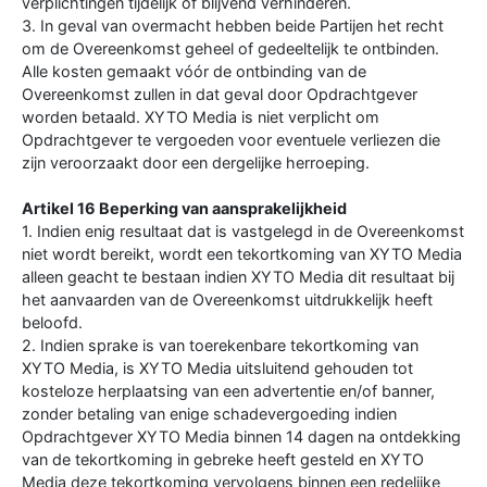
verplichtingen tijdelijk of blijvend verhinderen.
3. In geval van overmacht hebben beide Partijen het recht
om de Overeenkomst geheel of gedeeltelijk te ontbinden.
Alle kosten gemaakt vóór de ontbinding van de
Overeenkomst zullen in dat geval door Opdrachtgever
worden betaald. XYTO Media is niet verplicht om
Opdrachtgever te vergoeden voor eventuele verliezen die
zijn veroorzaakt door een dergelijke herroeping.
Artikel 16 Beperking van aansprakelijkheid
1. Indien enig resultaat dat is vastgelegd in de Overeenkomst
niet wordt bereikt, wordt een tekortkoming van XYTO Media
alleen geacht te bestaan indien XYTO Media dit resultaat bij
het aanvaarden van de Overeenkomst uitdrukkelijk heeft
beloofd.
2. Indien sprake is van toerekenbare tekortkoming van
XYTO Media, is XYTO Media uitsluitend gehouden tot
kosteloze herplaatsing van een advertentie en/of banner,
zonder betaling van enige schadevergoeding indien
Opdrachtgever XYTO Media binnen 14 dagen na ontdekking
van de tekortkoming in gebreke heeft gesteld en XYTO
Media deze tekortkoming vervolgens binnen een redelijke