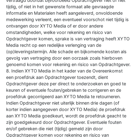
vertraagd doordat bijvoorbeeld Opdrachtgever niet of niet
tijdig, of niet in het gewenste formaat alle gevraagde
informatie en Materialen heeft aangeleverd, onvoldoende
medewerking verleent, een eventueel voorschot niet tijdig is
ontvangen door XYTO Media of er door andere
omstandigheden, welke voor rekening en risico van
Opdrachtgever komen, sprake is van vertraging heeft XYTO
Media recht op een redelijke verlenging van de
(op)leveringstermijn. Alle schade en bijkomende kosten als
gevolg van vertraging door een oorzaak zoals hierboven
genoemd komen voor rekening en risico van Opdrachtgever.
8. Indien XYTO Media in het kader van de Overeenkomst
een proefdruk aan Opdrachtgever toezendt, dient
Opdrachtgever deze per direct te onderzoeken en goed te
keuren of eventuele fouten/gebreken te corrigeren en de
proefdruk gecorrigeerd aan XYTO Media te retourneren.
Indien Opdrachtgever niet uiterlijk binnen drie dagen (of
korter indien aangegeven door XYTO Media) de proefdruk
aan XYTO Media goedkeurt, wordt de proefdruk geacht te
zijn goedgekeurd door Opdrachtgever. Eventuele fouten
en/of gebreken die niet (tijdig) gemeld zijn door
Opdrachtgever komen voor rekening en risico van