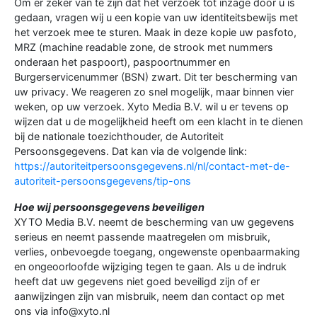
Om er zeker van te zijn dat het verzoek tot inzage door u is
gedaan, vragen wij u een kopie van uw identiteitsbewijs met
het verzoek mee te sturen. Maak in deze kopie uw pasfoto,
MRZ (machine readable zone, de strook met nummers
onderaan het paspoort), paspoortnummer en
Burgerservicenummer (BSN) zwart. Dit ter bescherming van
uw privacy. We reageren zo snel mogelijk, maar binnen vier
weken, op uw verzoek. Xyto Media B.V. wil u er tevens op
wijzen dat u de mogelijkheid heeft om een klacht in te dienen
bij de nationale toezichthouder, de Autoriteit
Persoonsgegevens. Dat kan via de volgende link:
https://autoriteitpersoonsgegevens.nl/nl/contact-met-de-
autoriteit-persoonsgegevens/tip-ons
Hoe wij persoonsgegevens beveiligen
XYTO Media B.V. neemt de bescherming van uw gegevens
serieus en neemt passende maatregelen om misbruik,
verlies, onbevoegde toegang, ongewenste openbaarmaking
en ongeoorloofde wijziging tegen te gaan. Als u de indruk
heeft dat uw gegevens niet goed beveiligd zijn of er
aanwijzingen zijn van misbruik, neem dan contact op met
ons via info@xyto.nl