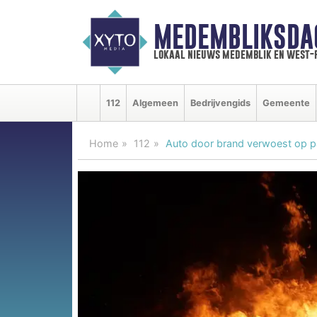
MEDEMBLIKSDA
lokaal nieuws medemblik en west-
112
Algemeen
Bedrijvengids
Gemeente
Home
112
Auto door brand verwoest op p