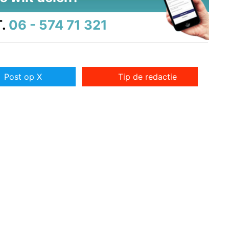
.
06 - 574 71 321
Post op X
Tip de redactie