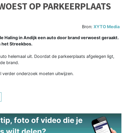
WOEST OP PARKEERPLAATS
Bron:
XYTO Media
de Haling in Andijk een auto door brand verwoest geraakt.
 het Streekbos.
o helemaal uit. Doordat de parkeerplaats afgelegen ligt,
 de brand.
al verder onderzoek moeten uitwijzen.
ip, foto of video die je
s wilt delen?