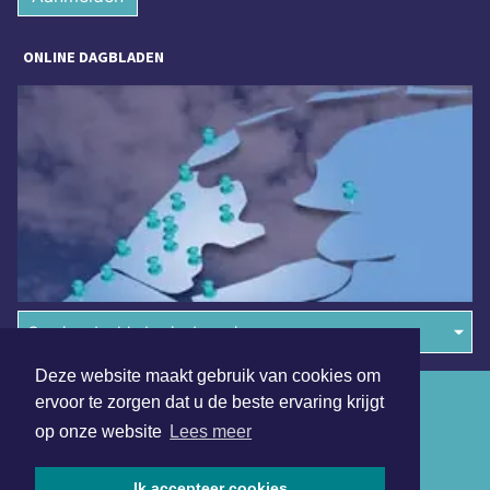
ONLINE DAGBLADEN
Overige dagbladen in de regio
Deze website maakt gebruik van cookies om
Algemene voorwaarden
ervoor te zorgen dat u de beste ervaring krijgt
op onze website
Lees meer
Disclaimer
Privacy Statement
Ik accepteer cookies