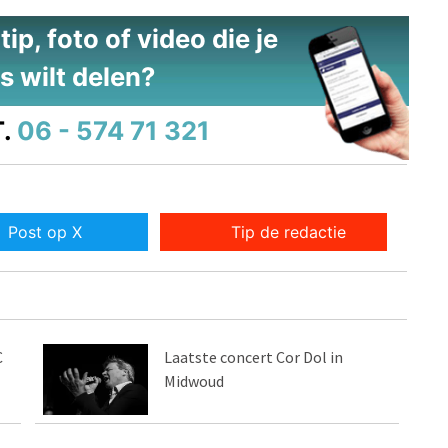
ip, foto of video die je
s wilt delen?
.
06 - 574 71 321
Post op X
Tip de redactie
C
Laatste concert Cor Dol in
Midwoud