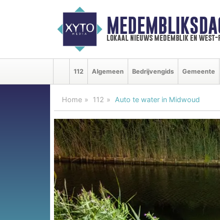
MEDEMBLIKSDA
lokaal nieuws medemblik en west-
112
Algemeen
Bedrijvengids
Gemeente
Home
112
Auto te water in Midwoud