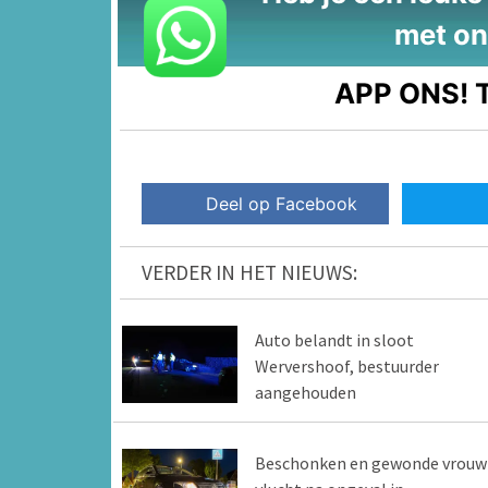
met on
APP ONS!
T
Deel op Facebook
VERDER IN HET NIEUWS:
Auto belandt in sloot
Wervershoof, bestuurder
aangehouden
Beschonken en gewonde vrouw