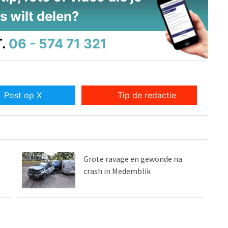
s wilt delen?
.
06 - 574 71 321
Post op X
Tip de redactie
Grote ravage en gewonde na
crash in Medemblik