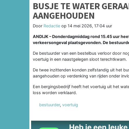
BUSJE TE WATER GERAA
AANGEHOUDEN
Door
Redactie
op
14 mei 2026, 17:04 uur
ANDIJK – Donderdagmiddag rond 15.45 uur heeft
verkeersongeval plaatsgevonden. De bestuurde
De bestuurder van een bestelbus verloor door no
voertuig in een naastgelegen sloot terechtkwam.
De twee inzittenden konden zelfstandig uit het b
aangehouden op verdenking van rijden onder invl
Een bergingsbedrijf heeft het voertuig uit het wat
loss worden verklaard.
bestuurder
,
voertuig
Heb je een leuke t