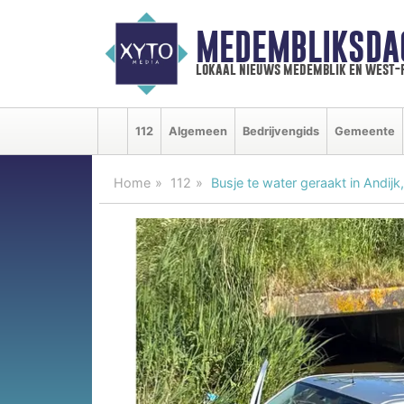
MEDEMBLIKSDA
lokaal nieuws medemblik en west-
112
Algemeen
Bedrijvengids
Gemeente
Home
112
Busje te water geraakt in Andi