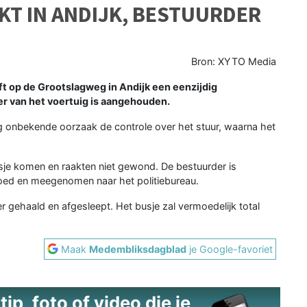
KT IN ANDIJK, BESTUURDER
Bron: XYTO Media
 op de Grootslagweg in Andijk een eenzijdig
r van het voertuig is aangehouden.
g onbekende oorzaak de controle over het stuur, waarna het
usje komen en raakten niet gewond. De bestuurder is
oed en meegenomen naar het politiebureau.
er gehaald en afgesleept. Het busje zal vermoedelijk total
Maak
Medembliksdagblad
je Google-favoriet
ip, foto of video die je