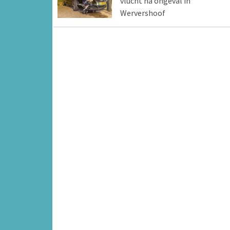
vlucht na ongeval in
Wervershoof