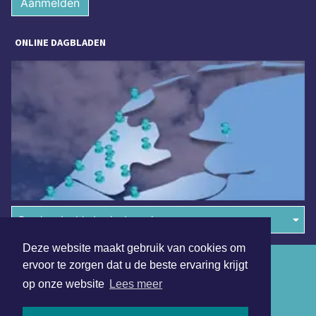
Aanmelden
ONLINE DAGBLADEN
Overige dagbladen in de regio
Deze website maakt gebruik van cookies om
Algemene voorwaarden
ervoor te zorgen dat u de beste ervaring krijgt
op onze website
Lees meer
Disclaimer
Privacy Statement