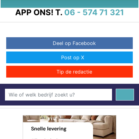
APP ONS!
T.
06 - 574 71 321
Deel op Facebook
Post op X
Tip de redactie