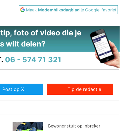
Maak
Medembliksdagblad
je Google-favoriet
ip, foto of video die je
s wilt delen?
.
06 - 574 71 321
Post op X
Tip de redactie
Bewoner stuit op inbreker