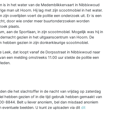
s in het water van de Medemblikkervaart in Nibbixwoud
ge man uit Hoorn. Hij lag met zijn scootmobiel in het water.
ijn overlijden voert de politie een onderzoek uit. Er is een
ht, door wie onder meer buurtonderzoeken worden
oek plaats.
m, aan de Sportlaan, in zijn scootmobiel. Mogelijk was hij in
ddernacht gezien in het uitgaanscentrum van Hoorn. De
em hebben gezien in zijn donkerkleurige scootmobiel.
de Leek, dat loopt vanaf de Dorpsstraat in Nibbixwoud naar
van een melding omstreeks 11.00 uur stelde de politie een
leden.
den die het slachtoffer in de nacht van vrijdag op zaterdag
l hebben gezien of in die tijd gebruik hebben gemaakt van
900-8844. Belt u liever anoniem, bel dan misdaad anoniem
 eventuele beelden. U kunt ze uploaden via dit
dit