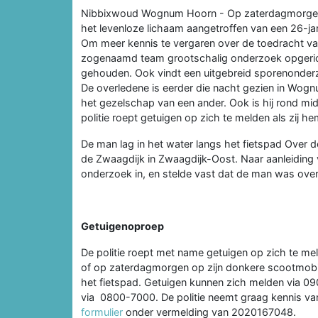
Nibbixwoud Wognum Hoorn - Op zaterdagmorgen i
het levenloze lichaam aangetroffen van een 26-jari
Om meer kennis te vergaren over de toedracht van z
zogenaamd team grootschalig onderzoek opgeric
gehouden. Ook vindt een uitgebreid sporenonderz
De overledene is eerder die nacht gezien in Wognu
het gezelschap van een ander. Ook is hij rond mi
politie roept getuigen op zich te melden als zij h
De man lag in het water langs het fietspad Over 
de Zwaagdijk in Zwaagdijk-Oost. Naar aanleiding 
onderzoek in, en stelde vast dat de man was over
Getuigenoproep
De politie roept met name getuigen op zich te mel
of op zaterdagmorgen op zijn donkere scootmobie
het fietspad. Getuigen kunnen zich melden via 0
via 0800-7000. De politie neemt graag kennis van
formulier
onder vermelding van 2020167048.