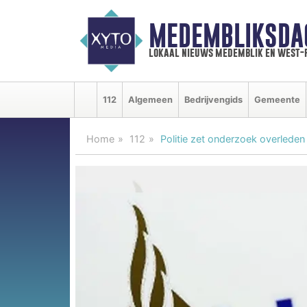
MEDEMBLIKSDA
lokaal nieuws medemblik en west-
112
Algemeen
Bedrijvengids
Gemeente
Home
112
Politie zet onderzoek overled