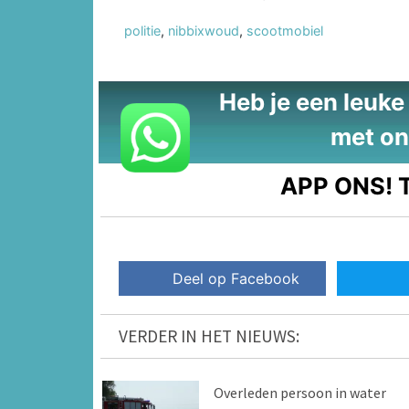
politie
,
nibbixwoud
,
scootmobiel
Heb je een leuke t
met on
APP ONS!
T
Deel op Facebook
VERDER IN HET NIEUWS:
Overleden persoon in water