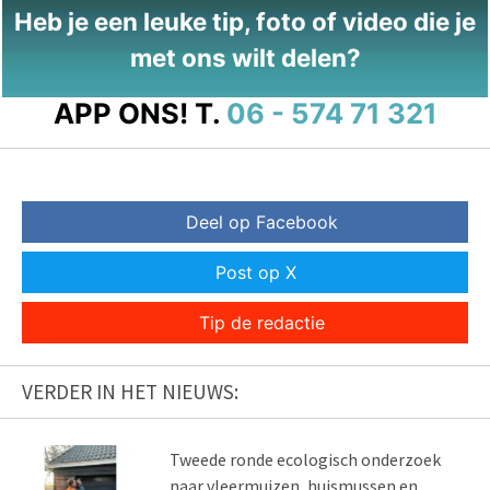
Heb je een leuke tip, foto of video die je
met ons wilt delen?
APP ONS!
T.
06 - 574 71 321
Deel op Facebook
Post op X
Tip de redactie
VERDER IN HET NIEUWS:
Tweede ronde ecologisch onderzoek
naar vleermuizen, huismussen en