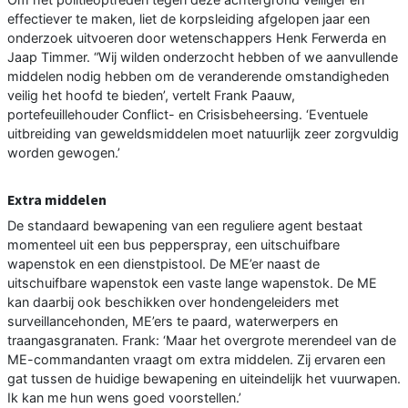
effectiever te maken, liet de korpsleiding afgelopen jaar een
onderzoek uitvoeren door wetenschappers Henk Ferwerda en
Jaap Timmer. “Wij wilden onderzocht hebben of we aanvullende
middelen nodig hebben om de veranderende omstandigheden
veilig het hoofd te bieden’, vertelt Frank Paauw,
portefeuillehouder Conflict- en Crisisbeheersing. ‘Eventuele
uitbreiding van geweldsmiddelen moet natuurlijk zeer zorgvuldig
worden gewogen.’
Extra middelen
De standaard bewapening van een reguliere agent bestaat
momenteel uit een bus pepperspray, een uitschuifbare
wapenstok en een dienstpistool. De ME’er naast de
uitschuifbare wapenstok een vaste lange wapenstok. De ME
kan daarbij ook beschikken over hondengeleiders met
surveillancehonden, ME’ers te paard, waterwerpers en
traangasgranaten. Frank: ‘Maar het overgrote merendeel van de
ME-commandanten vraagt om extra middelen. Zij ervaren een
gat tussen de huidige bewapening en uiteindelijk het vuurwapen.
Ik kan me hun wens goed voorstellen.’