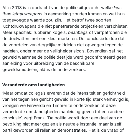
Al in 2018 is in opdracht van de politie uitgezocht welke
less
than lethal weapons
in aanmerking zouden komen en wat hun
toegevoegde waarde zou zijn. Het betrof twee soorten
luchtdrukwapens die niet penetrerende projectielen verschieten.
Meer specifiek: rubberen kogels,
beanbags
of verfpatronen die
de doelwitten met een kleur markeren. De conclusie luidde dat
de voordelen van dergelijke middelen niet opwogen tegen de
nadelen, onder meer de veiligheidsrisico’s. Bovendien gaf het
geweld waarmee de politie destijds werd geconfronteerd geen
aanleiding voor uitbreiding van de beschikbare
geweldsmiddelen, aldus de onderzoekers.
Veranderde omstandigheden
‘Maar omdat collega’s ervaren dat de intensiteit en gerichtheid
van het tegen hen gericht geweld in korte tijd sterk verhevigd is,
vroegen we Ferwerda en Timmer te onderzoeken of deze
veranderde omstandigheden aanleiding geven tot een andere
conclusie’, zegt Frank. ‘De politie wordt door een deel van de
bevolking niet meer gezien als neutrale instantie, maar is zelf
partij geworden bij rellen en demonstraties. Het is de vraag of