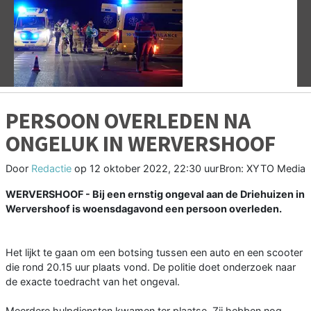
Vorige
V
PERSOON OVERLEDEN NA
ONGELUK IN WERVERSHOOF
Door
Redactie
op
12 oktober 2022, 22:30 uur
Bron: XYTO Media
WERVERSHOOF - Bij een ernstig ongeval aan de Driehuizen in
Wervershoof is woensdagavond een persoon overleden.
Het lijkt te gaan om een botsing tussen een auto en een scooter
die rond 20.15 uur plaats vond. De politie doet onderzoek naar
de exacte toedracht van het ongeval.
Meerdere hulpdiensten kwamen ter plaatse. Zij hebben nog