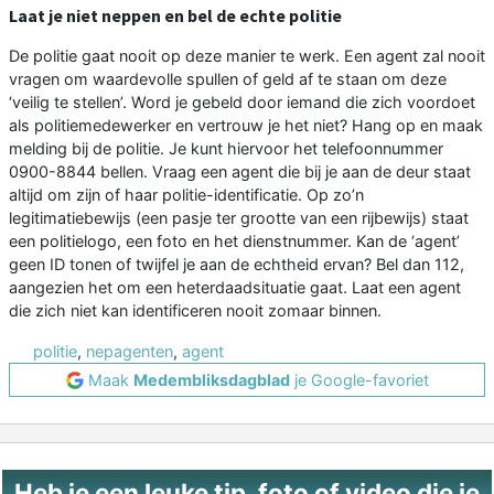
Laat je niet neppen en bel de echte politie
De politie gaat nooit op deze manier te werk. Een agent zal nooit
vragen om waardevolle spullen of geld af te staan om deze
‘veilig te stellen’. Word je gebeld door iemand die zich voordoet
als politiemedewerker en vertrouw je het niet? Hang op en maak
melding bij de politie. Je kunt hiervoor het telefoonnummer
0900-8844 bellen. Vraag een agent die bij je aan de deur staat
altijd om zijn of haar politie-identificatie. Op zo’n
legitimatiebewijs (een pasje ter grootte van een rijbewijs) staat
een politielogo, een foto en het dienstnummer. Kan de ‘agent’
geen ID tonen of twijfel je aan de echtheid ervan? Bel dan 112,
aangezien het om een heterdaadsituatie gaat. Laat een agent
die zich niet kan identificeren nooit zomaar binnen.
politie
,
nepagenten
,
agent
Maak
Medembliksdagblad
je Google-favoriet
Heb je een leuke tip, foto of video die je