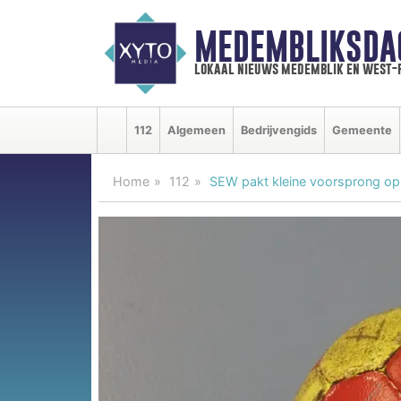
MEDEMBLIKSDA
lokaal nieuws medemblik en west-
112
Algemeen
Bedrijvengids
Gemeente
Home
112
SEW pakt kleine voorsprong op K