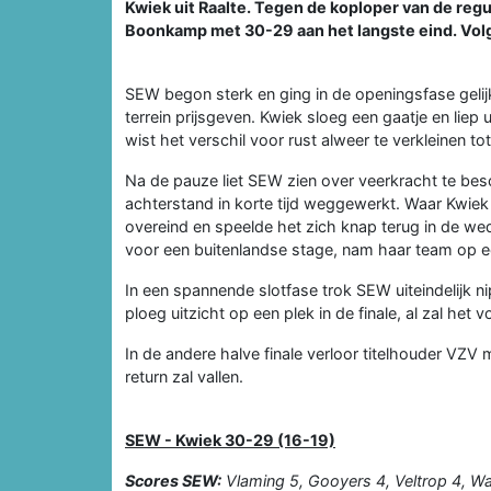
Kwiek uit Raalte. Tegen de koploper van de reg
Boonkamp met 30-29 aan het langste eind. Volg
SEW begon sterk en ging in de openingsfase geli
terrein prijsgeven. Kwiek sloeg een gaatje en liep
wist het verschil voor rust alweer te verkleinen to
Na de pauze liet SEW zien over veerkracht te besc
achterstand in korte tijd weggewerkt. Waar Kwiek
overeind en speelde het zich knap terug in de weds
voor een buitenlandse stage, nam haar team op ee
In een spannende slotfase trok SEW uiteindelijk 
ploeg uitzicht op een plek in de finale, al zal he
In de andere halve finale verloor titelhouder VZ
return zal vallen.
SEW - Kwiek 30-29 (16-19)
Scores SEW:
Vlaming 5, Gooyers 4, Veltrop 4, Waa