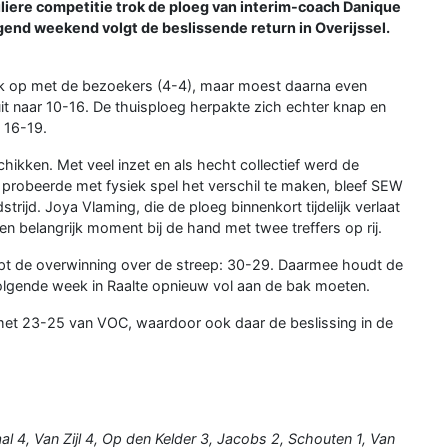
uliere competitie trok de ploeg van interim-coach Danique
end weekend volgt de beslissende return in Overijssel.
jk op met de bezoekers (4-4), maar moest daarna even
 uit naar 10-16. De thuisploeg herpakte zich echter knap en
t 16-19.
hikken. Met veel inzet en als hecht collectief werd de
 probeerde met fysiek spel het verschil te maken, bleef SEW
trijd. Joya Vlaming, die de ploeg binnenkort tijdelijk verlaat
n belangrijk moment bij de hand met twee treffers op rij.
nipt de overwinning over de streep: 30-29. Daarmee houdt de
t volgende week in Raalte opnieuw vol aan de bak moeten.
V met 23-25 van VOC, waardoor ook daar de beslissing in de
l 4, Van Zijl 4, Op den Kelder 3, Jacobs 2, Schouten 1, Van