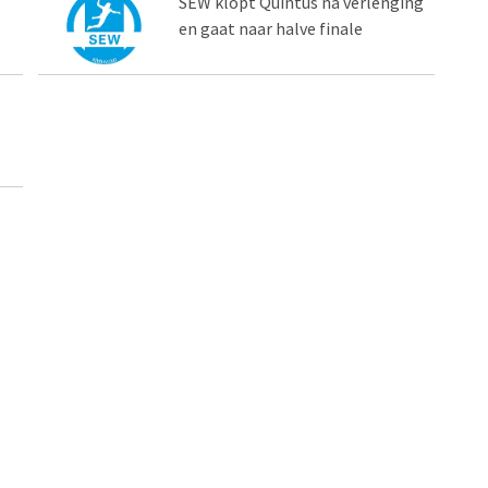
SEW klopt Quintus na verlenging
en gaat naar halve finale