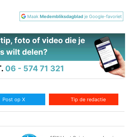
Maak
Medembliksdagblad
je Google-favoriet
ip, foto of video die je
s wilt delen?
.
06 - 574 71 321
Post op X
Tip de redactie