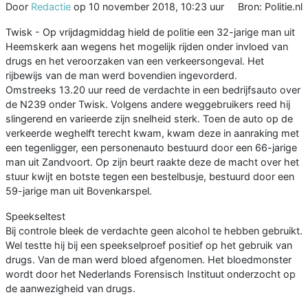
Door
Redactie
op
10 november 2018, 10:23 uur
Bron: Politie.nl
Twisk - Op vrijdagmiddag hield de politie een 32-jarige man uit
Heemskerk aan wegens het mogelijk rijden onder invloed van
drugs en het veroorzaken van een verkeersongeval. Het
rijbewijs van de man werd bovendien ingevorderd.
Omstreeks 13.20 uur reed de verdachte in een bedrijfsauto over
de N239 onder Twisk. Volgens andere weggebruikers reed hij
slingerend en varieerde zijn snelheid sterk. Toen de auto op de
verkeerde weghelft terecht kwam, kwam deze in aanraking met
een tegenligger, een personenauto bestuurd door een 66-jarige
man uit Zandvoort. Op zijn beurt raakte deze de macht over het
stuur kwijt en botste tegen een bestelbusje, bestuurd door een
59-jarige man uit Bovenkarspel.
Speekseltest
Bij controle bleek de verdachte geen alcohol te hebben gebruikt.
Wel testte hij bij een speekselproef positief op het gebruik van
drugs. Van de man werd bloed afgenomen. Het bloedmonster
wordt door het Nederlands Forensisch Instituut onderzocht op
de aanwezigheid van drugs.