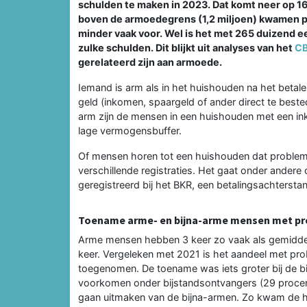
schulden te maken in 2023. Dat komt neer op 
boven de armoedegrens (1,2 miljoen) kwamen p
minder vaak voor. Wel is het met 265 duizend e
zulke schulden. Dit blijkt uit analyses van het
C
gerelateerd zijn aan armoede.
Iemand is arm als in het huishouden na het betale
geld (inkomen, spaargeld of ander direct te bested
arm zijn de mensen in een huishouden met een i
lage vermogensbuffer.
Of mensen horen tot een huishouden dat problema
verschillende registraties. Het gaat onder andere
geregistreerd bij het BKR, een betalingsachtersta
Toename arme- en bijna-arme mensen met pr
Arme mensen hebben 3 keer zo vaak als gemidde
keer. Vergeleken met 2021 is het aandeel met pro
toegenomen. De toename was iets groter bij de b
voorkomen onder bijstandsontvangers (29 procent
gaan uitmaken van de bijna-armen. Zo kwam de he