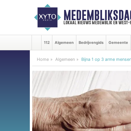
MEDEMBLIKSDA
lokaal nieuws medemblik en west-
112
Algemeen
Bedrijvengids
Gemeente
Home
Algemeen
Bijna 1 op 3 arme mense