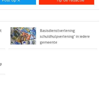
Post op X
Tip de redactie
t
Basisdienstverlening
schuldhulpverlening’ in iedere
gemeente
lp