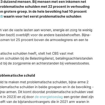
163 duizend mensen. Bij mensen met een inkomen net
roblematische schulden met 22 procent in verhouding
en grotere groep. In de hele bevolking had 10 procent
BS
waarin voor het eerst problematische schulden
n van de vaste lasten aan wonen, energie en zorg te weinig
en bezit) overblijft voor de andere basisbehoeften. Bijna-
nkomen tot 25 procent boven de armoedegrens en een te
tische schulden heeft, stelt het CBS vast met
 om schulden bij de Belastingdienst, betalingsachterstanden
nd bij de zorgpremie en achterstanden bij verkeersboetes.
oblematische schuld
ld te maken met problematische schulden, bijna-arme 2
blematische schulden in beide groepen-en in de bevolking -
ijna-armen. Dit komt doordat problematische schulden veel
 in 2023) en zij door
de energietoeslag
een groter deel zijn
lft van de bijstandsontvangers die in 2021 arm waren in