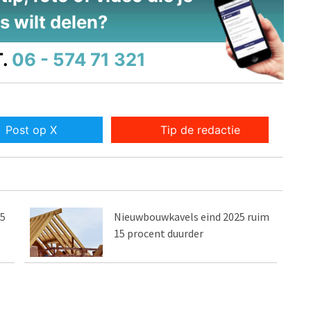
s wilt delen?
.
06 - 574 71 321
Post op X
Tip de redactie
,5
Nieuwbouwkavels eind 2025 ruim
15 procent duurder