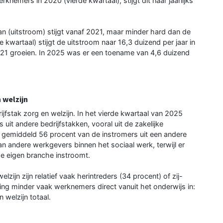
knemers in 2020 (vierde kwartaal), stijgt dit naar jaarlijks
n (uitstroom) stijgt vanaf 2021, maar minder hard dan de
 kwartaal) stijgt de uitstroom naar 16,3 duizend per jaar in
021 groeien. In 2025 was er een toename van 4,6 duizend
 welzijn
jfstak zorg en welzijn. In het vierde kwartaal van 2025
it andere bedrijfstakken, vooral uit de zakelijke
mt gemiddeld 56 procent van de instromers uit een andere
an andere werkgevers binnen het sociaal werk, terwijl er
de eigen branche instroomt.
lzijn zijn relatief vaak herintreders (34 procent) of zij-
ing minder vaak werknemers direct vanuit het onderwijs in:
 welzijn totaal.