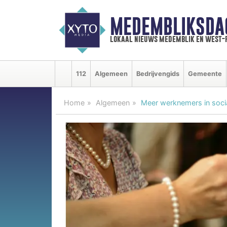
MEDEMBLIKSDA
lokaal nieuws medemblik en west-
112
Algemeen
Bedrijvengids
Gemeente
Home
Algemeen
Meer werknemers in sociaa