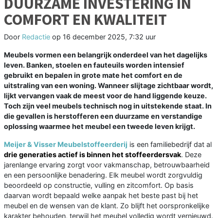
DUURZAME INVESTERING IN
COMFORT EN KWALITEIT
Door
Redactie
op
16 december 2025, 7:32 uur
Meubels vormen een belangrijk onderdeel van het dagelijks
leven. Banken, stoelen en fauteuils worden intensief
gebruikt en bepalen in grote mate het comfort en de
uitstraling van een woning. Wanneer slijtage zichtbaar wordt,
lijkt vervangen vaak de meest voor de hand liggende keuze.
Toch zijn veel meubels technisch nog in uitstekende staat. In
die gevallen is herstofferen een duurzame en verstandige
oplossing waarmee het meubel een tweede leven krijgt.
Meijer & Visser Meubelstoffeerderij
is een familiebedrijf dat al
drie generaties actief is binnen het stoffeerdersvak
. Deze
jarenlange ervaring zorgt voor vakmanschap, betrouwbaarheid
en een persoonlijke benadering. Elk meubel wordt zorgvuldig
beoordeeld op constructie, vulling en zitcomfort. Op basis
daarvan wordt bepaald welke aanpak het beste past bij het
meubel en de wensen van de klant. Zo blijft het oorspronkelijke
karakter behouden, terwijl het meubel volledig wordt vernieuwd.