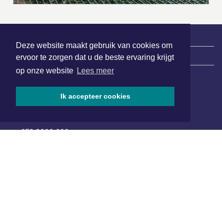
Deze website maakt gebruik van cookies om
|
Nieuws | Sport | Evenementen
ervoor te zorgen dat u de beste ervaring krijgt
op onze website
Lees meer
Hoofdvestiging:
Ik accepteer cookies
van Benthuizenlaan 1
1701 BZ Heerhugowaard
072 8200 600
redactie@xyto.nl
www.xyto.nl
SOCIAL MEDIA
NIEUWSBRIEF AANMELDEN