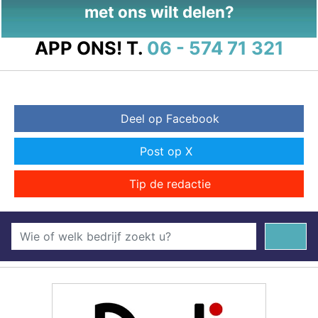
met ons wilt delen?
APP ONS!
T.
06 - 574 71 321
Deel op Facebook
Post op X
Tip de redactie