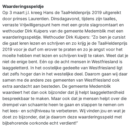
Waarderingsspeldje
Op 3 maart j.l. kreeg Hans de TaalHeldenprijs 2019 uitgereikt
door prinses Laurentien. Dinsdagavond, tijdens zijn taalles,
verraste Vrijwilligerspunt hem met een grote slagroomtaart en
wethouder Dirk Kuipers van de gemeente Medemblik met een
waarderingsspeldje. Wethouder Dirk Kuipers: “Zo ben je cursist
die gaat leren lezen en schrijven en zo krijg je de TaalHeldenprijs
2019 voor je durf om erover te praten en zo je angst voor het
moeite hebben met lezen en schrijven kwijt te raken. Weet dat je
niet de enige bent. Eén op de acht mensen in Westfriesland is
laaggeletterd. In het oostelijke gedeelte van Westfriesland ligt
dat zelfs hoger dan in het westelijke deel. Daarom gaan wij daar
samen me de andere zes gemeenten van Westfriesland ook
extra aandacht aan besteden. De gemeente Medemblik
waardeert het dan ook bijzonder dat jij helpt laaggeletterdheid
bespreekbaar te maken. Maar ook dat je mensen helpt over die
drempel van schaamte heen te gaan en stappen te nemen om
het lees- en schijfniveau te verbeteren. Wij vinden jou en wat je
doet zo bijzonder, dat je daarom deze waarderingsspeld met
bijbehorende oorkonde echt verdient!”