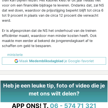
trein kan blijven reizen. Het kabinet kiest er dit jaar helaas niet
voor om een financiële bijdrage te leveren. Ondanks dat, zal NS
dat wel doen, waardoor de prijsstijging beperkt blijft tot circa 6
tot 9 procent in plaats van de circa 12 procent die verwacht
werd.
Er is afgesproken dat de NS het onderhoud van de treinen
efficiënter maakt, waardoor men minder kosten heeft. Ook
maakte men eerder al bekend de jongerendagkaart af te
schaffen om geld te besparen.
ministerie
Maak
Medembliksdagblad
je Google-favoriet
Heb je een leuke tip, foto of video die je
met ons wilt delen?
APP ONS!
T.
06 - 574 71 321