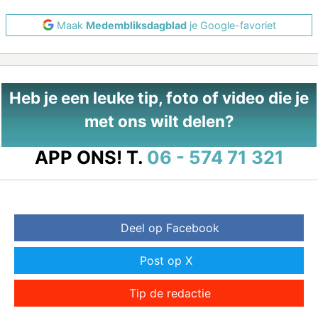
Maak
Medembliksdagblad
je Google-favoriet
Heb je een leuke tip, foto of video die je
met ons wilt delen?
APP ONS!
T.
06 - 574 71 321
Deel op Facebook
Post op X
Tip de redactie