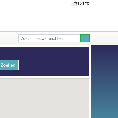
15.1 ℃
Zoeken