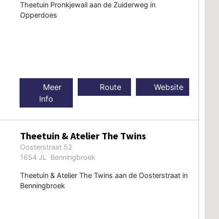
Theetuin Pronkjewail aan de Zuiderweg in
Opperdoes
Meer
Route
Website
Info
Theetuin & Atelier The Twins
Oosterstraat 52
1654 JL Benningbroek
Theetuin & Atelier The Twins aan de Oosterstraat in
Benningbroek