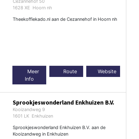
Cezannehof 50
1628 XE Hoorn nh
Theekoffiekado.nl aan de Cezannehof in Hoorn nh
Meer
Route
Website
Info
Sprookjeswonderland Enkhuizen B.V.
Kooizandweg 9
1601 LK Enkhuizen
Sprookjeswonderland Enkhuizen B.V. aan de
Kooizandweg in Enkhuizen