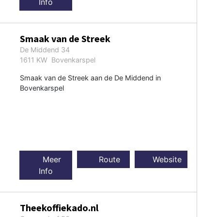
Info
Smaak van de Streek
De Middend 34
1611 KW Bovenkarspel
Smaak van de Streek aan de De Middend in
Bovenkarspel
Meer
Route
Website
Info
Theekoffiekado.nl