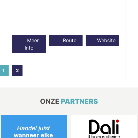
Meer
Route
Website
Info
1
2
ONZE
PARTNERS