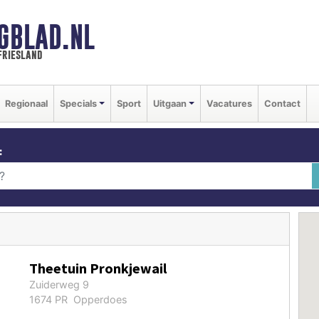
GBLAD.NL
friesland
Regionaal
Specials
Sport
Uitgaan
Vacatures
Contact
:
Theetuin Pronkjewail
Zuiderweg 9
1674 PR Opperdoes