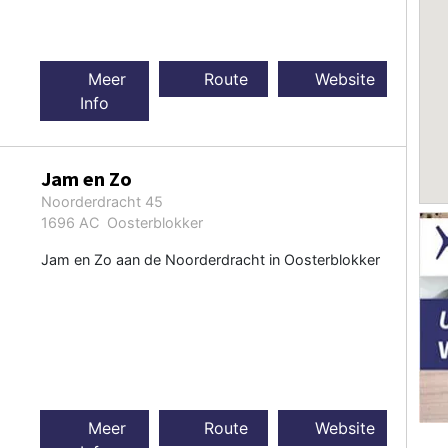
Meer
Route
Website
Info
Jam en Zo
Noorderdracht 45
1696 AC Oosterblokker
Jam en Zo aan de Noorderdracht in Oosterblokker
Meer
Route
Website