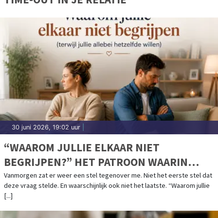
30 juni 2026, 19:02 uur
|
“WAAROM JULLIE ELKAAR NIET
BEGRIJPEN?” HET PATROON WAARIN
ZOVEEL STELLEN VASTLOPEN.
Vanmorgen zat er weer een stel tegenover me. Niet het eerste stel dat
deze vraag stelde. En waarschijnlijk ook niet het laatste. “Waarom jullie
[...]