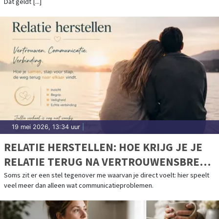
Dat geldt [...]
19 mei 2026, 13:34 uur
|
RELATIE HERSTELLEN: HOE KRIJG JE JE
RELATIE TERUG NA VERTROUWENSBREUK
EN AFSTAND?
Soms zit er een stel tegenover me waarvan je direct voelt: hier speelt
veel meer dan alleen wat communicatieproblemen.