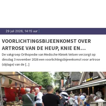
29 juli 2026, 14:15 uur
|
VOORLICHTINGSBIJEENKOMST OVER
ARTROSE VAN DE HEUP, KNIE EN
SCHOUDER IN MEDISCHE KLINIEK VELSEN
De vakgroep Orthopedie van Medische Kliniek Velsen verzorgt op
dinsdag 3 november 2026 een voorlichtingsbijeenkomst voor artrose
(slijtage) van de [...]