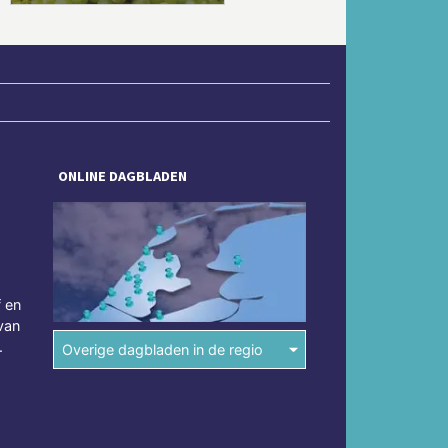
ONLINE DAGBLADEN
f en
van
.
Overige dagbladen in de regio