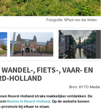
Volgen
ANDEL-, FIETS-, VAAR- EN
RD-HOLLAND
Bron: XYTO Media
en Noord-Holland straks makkelijker ontdekken. De
form
Routes in Noord-Holland
. Op de website komen
 provincie bij elkaar te staan.