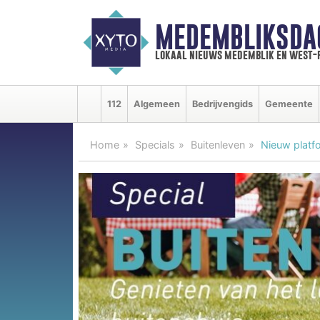
MEDEMBLIKSDA
lokaal nieuws medemblik en west-
112
Algemeen
Bedrijvengids
Gemeente
Home
Specials
Buitenleven
Nieuw platfo