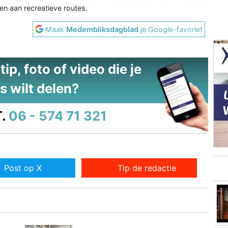
n aan recreatieve routes.
Maak
Medembliksdagblad
je Google-favoriet
ip, foto of video die je
s wilt delen?
.
06 - 574 71 321
Post op X
Tip de redactie