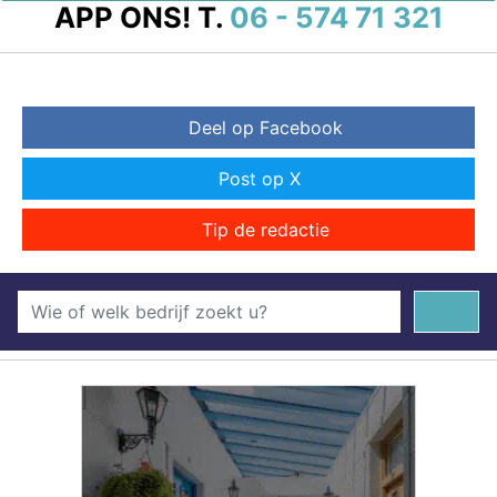
APP ONS!
T.
06 - 574 71 321
Deel op Facebook
Post op X
Tip de redactie