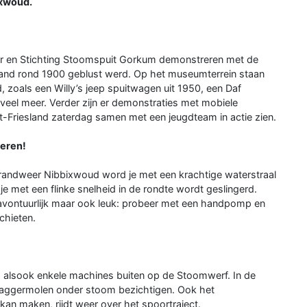
ixwoud.
r en Stichting Stoomspuit Gorkum demonstreren met de
and rond 1900 geblust werd. Op het museumterrein staan
zoals een Willy’s jeep spuitwagen uit 1950, een Daf
eel meer. Verder zijn er demonstraties met mobiele
st-Friesland zaterdag samen met een jeugdteam in actie zien.
deren!
brandweer Nibbixwoud word je met een krachtige waterstraal
e met een flinke snelheid in de rondte wordt geslingerd.
r avontuurlijk maar ook leuk: probeer met een handpomp en
chieten.
 alsook enkele machines buiten op de Stoomwerf. In de
ggermolen onder stoom bezichtigen. Ook het
kan maken, rijdt weer over het spoortraject.