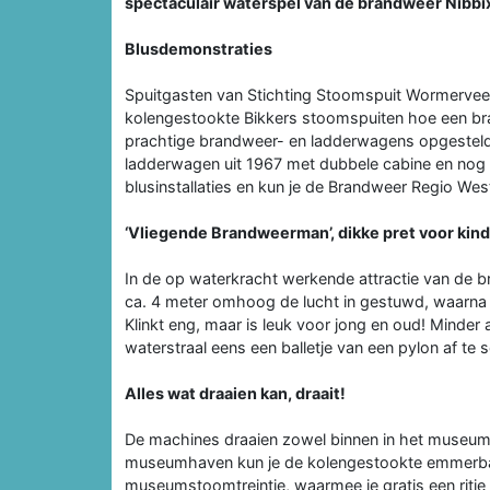
spectaculair waterspel van de brandweer Nibb
Blusdemonstraties
Spuitgasten van Stichting Stoomspuit Wormervee
kolengestookte Bikkers stoomspuiten hoe een br
prachtige brandweer- en ladderwagens opgesteld, 
ladderwagen uit 1967 met dubbele cabine en nog v
blusinstallaties en kun je de Brandweer Regio We
‘Vliegende Brandweerman’, dikke pret voor kin
In de op waterkracht werkende attractie van de 
ca. 4 meter omhoog de lucht in gestuwd, waarna j
Klinkt eng, maar is leuk voor jong en oud! Minde
waterstraal eens een balletje van een pylon af te s
Alles wat draaien kan, draait!
De machines draaien zowel binnen in het museum
museumhaven kun je de kolengestookte emmerba
museumstoomtreintje, waarmee je gratis een ritje 