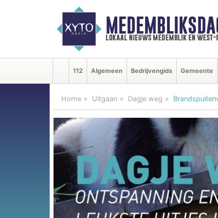
MEDEMBLIKSDA
lokaal nieuws medemblik en west-
112
Algemeen
Bedrijvengids
Gemeente
Home
Uitgaan
Dagje weg
Brandspuitenw