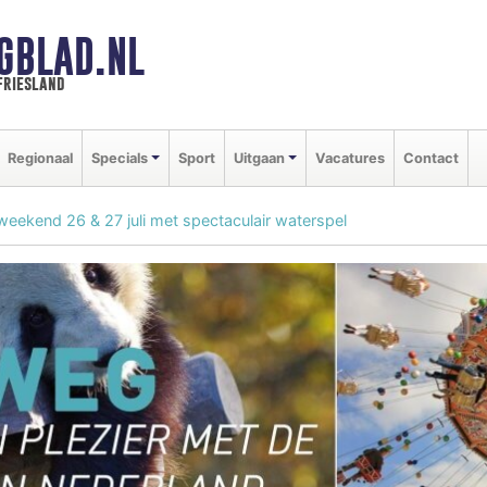
GBLAD.NL
friesland
Regionaal
Specials
Sport
Uitgaan
Vacatures
Contact
eekend 26 & 27 juli met spectaculair waterspel