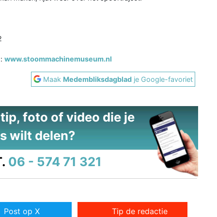
2
p:
www.stoommachinemuseum.nl
Maak
Medembliksdagblad
je Google-favoriet
ip, foto of video die je
s wilt delen?
.
06 - 574 71 321
Post op X
Tip de redactie