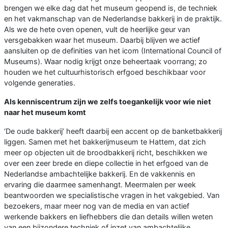
brengen we elke dag dat het museum geopend is, de techniek
en het vakmanschap van de Nederlandse bakkerij in de praktijk.
Als we de hete oven openen, vult de heerlijke geur van
versgebakken waar het museum. Daarbij blijven we actief
aansluiten op de definities van het icom (International Council of
Museums). Waar nodig krijgt onze beheertaak voorrang; zo
houden we het cultuurhistorisch erfgoed beschikbaar voor
volgende generaties.
Als kenniscentrum zijn we zelfs toegankelijk voor wie niet
naar het museum komt
‘De oude bakkerij’ heeft daarbij een accent op de banketbakkerij
liggen. Samen met het bakkerijmuseum te Hattem, dat zich
meer op objecten uit de broodbakkerij richt, beschikken we
over een zeer brede en diepe collectie in het erfgoed van de
Nederlandse ambachtelijke bakkerij. En de vakkennis en
ervaring die daarmee samenhangt. Meermalen per week
beantwoorden we specialistische vragen in het vakgebied. Van
bezoekers, maar meer nog van de media en van actief
werkende bakkers en liefhebbers die dan details willen weten
van een bijzondere techniek of inzet van ambachtelijke