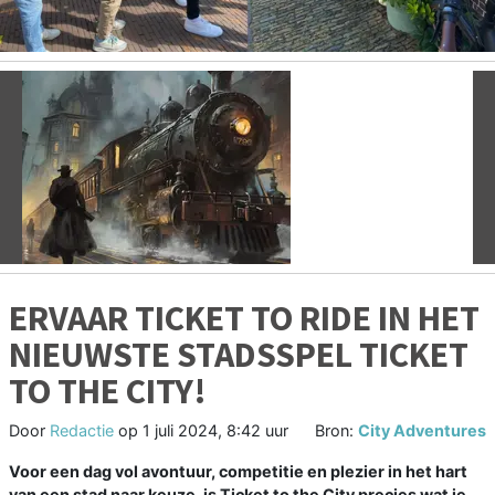
Vorige
V
ERVAAR TICKET TO RIDE IN HET
NIEUWSTE STADSSPEL TICKET
TO THE CITY!
Door
Redactie
op
1 juli 2024, 8:42 uur
Bron:
City Adventures
Voor een dag vol avontuur, competitie en plezier in het hart
van een stad naar keuze, is Ticket to the City precies wat je