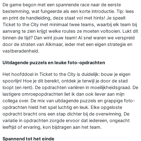
De game begon met een spannende race naar de eerste
bestemming, wat fungeerde als een korte introductie. Tip: lees
en print de handleiding, deze staat vol met hints! Je speelt
Ticket to the City met minimaal twee teams, waarbij elk team bij
aanvang te zien krijgt welke routes ze moeten voltooien. Lukt dit
binnen de tijd? Dan wint jouw team! Al snel waren we verspreid
door de straten van Alkmaar, ieder met een eigen strategie en
vastberadenheid.
Uitdagende puzzels en leuke foto-opdrachten
Het hoofddoel in Ticket to the City is duidelijk: bouw je eigen
spoorlijn! Hoe je dit bereikt, ontdek je terwijl je door de stad
loopt (en rent). De opdrachten variëren in moeilijkheidsgraad. De
lastigere omroepopdrachten liet ik dan ook liever aan mijn
collega over. De mix van uitdagende puzzels en grappige foto-
opdrachten hield het spel luchtig en leuk. Elke opgeloste
opdracht bracht ons een stap dichter bij de overwinning. De
variatie in opdrachten zorgde ervoor dat iedereen, ongeacht
leeftijd of ervaring, kon bijdragen aan het team.
Spannend tot het einde