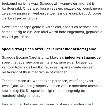
toekomst ga je na waar Scrooge zijn warmte en mildheid is
kwijtgeraakt. Onderweg lossen spelers puzzels op, combineren
ze aanwijzingen en werken ze toe naar de vraag: krijgt Scrooge
zijn kerstgevoel terug?
Deze kerst escape game is verhalend, speels en bedoeld om
samen bezig te zijn. Aan tafel wordt hard nagedacht, gepuzzeld
én veel gelachen.
Speel Scrooge aan tafel – de leukste indoor kerstgame
Scrooge Escape Carol is ontwikkeld als
indoor kerst game
. Je
speelt het spel gewoon aan tafel op jullie eigen locatie: op
kantoor tijdens de kerstborrel, in een aparte ruimte van een
restaurant of thuis met familie of vrienden.
Teams bestaan uit twee tot zes personen, vanaf ongeveer
twaalf jaar. Grotere groepen verdelen zich in meerdere teams en
spelen tegelijk. De speelduur ligt rond de negentig tot
honderdtwintig minuten.
Een gang van het diner, een speech of een proostmoment