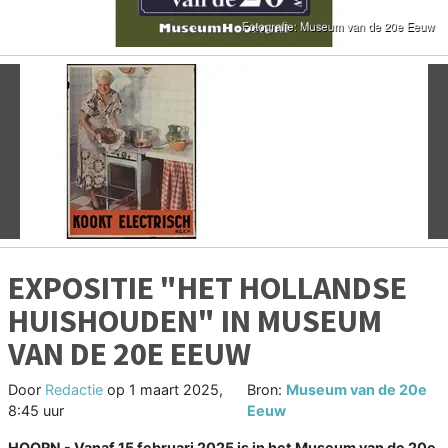
Vorige
V
EXPOSITIE "HET HOLLANDSE
HUISHOUDEN" IN MUSEUM
VAN DE 20E EEUW
Door
Redactie
op
1 maart 2025,
Bron:
Museum van de 20e
8:45 uur
Eeuw
HOORN - Vanaf 15 februari 2025 is in het Museum van de 20e