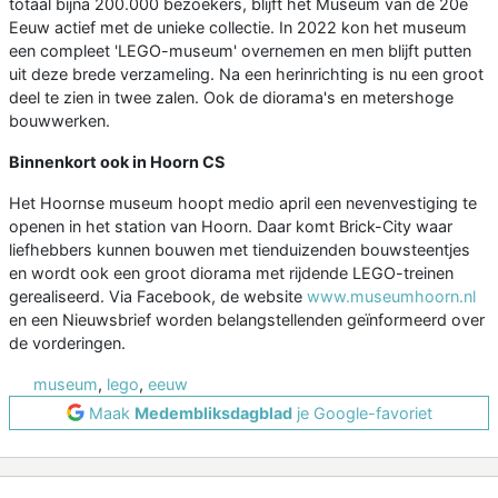
totaal bijna 200.000 bezoekers, blijft het Museum van de 20e
Eeuw actief met de unieke collectie. In 2022 kon het museum
een compleet 'LEGO-museum' overnemen en men blijft putten
uit deze brede verzameling. Na een herinrichting is nu een groot
deel te zien in twee zalen. Ook de diorama's en metershoge
bouwwerken.
Binnenkort ook in Hoorn CS
Het Hoornse museum hoopt medio april een nevenvestiging te
openen in het station van Hoorn. Daar komt Brick-City waar
liefhebbers kunnen bouwen met tienduizenden bouwsteentjes
en wordt ook een groot diorama met rijdende LEGO-treinen
gerealiseerd. Via Facebook, de website
www.museumhoorn.nl
en een Nieuwsbrief worden belangstellenden geïnformeerd over
de vorderingen.
museum
,
lego
,
eeuw
Maak
Medembliksdagblad
je Google-favoriet