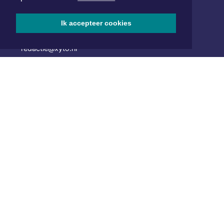
van Benthuizenlaan 1
1701 BZ Heerhugowaard
Ik accepteer cookies
072 8200 600
redactie@xyto.nl
www.xyto.nl
SOCIAL MEDIA
NIEUWSBRIEF AANMELDEN
Schrijf je in voor onze nieuwsbrief en krijg wekelijks een
samenvatting van alle gebeurtenissen uit jouw regio.
Aanmelden
ONLINE DAGBLADEN