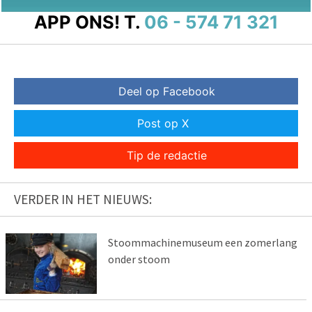
APP ONS!
T.
06 - 574 71 321
Deel op Facebook
Post op X
Tip de redactie
VERDER IN HET NIEUWS:
Stoommachinemuseum een zomerlang
onder stoom