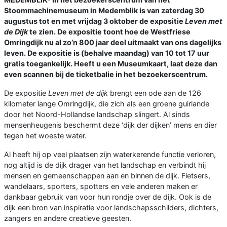
Stoommachinemuseum in Medemblik is van zaterdag 30
augustus tot en met vrijdag 3 oktober de expositie
Leven met
de Dijk
te zien. De expositie toont hoe de Westfriese
Omringdijk nu al zo’n 800 jaar deel uitmaakt van ons dagelijks
leven. De expositie is (behalve maandag) van 10 tot 17 uur
gratis toegankelijk. Heeft u een Museumkaart, laat deze dan
even scannen bij de ticketbalie in het bezoekerscentrum.
De expositie
Leven met de dijk
brengt een ode aan de 126
kilometer lange Omringdijk, die zich als een groene guirlande
door het Noord-Hollandse landschap slingert. Al sinds
mensenheugenis beschermt deze ‘dijk der dijken’ mens en dier
tegen het woeste water.
Al heeft hij op veel plaatsen zijn waterkerende functie verloren,
nog altijd is de dijk drager van het landschap en verbindt hij
mensen en gemeenschappen aan en binnen de dijk. Fietsers,
wandelaars, sporters, spotters en vele anderen maken er
dankbaar gebruik van voor hun rondje over de dijk. Ook is de
dijk een bron van inspiratie voor landschapsschilders, dichters,
zangers en andere creatieve geesten.