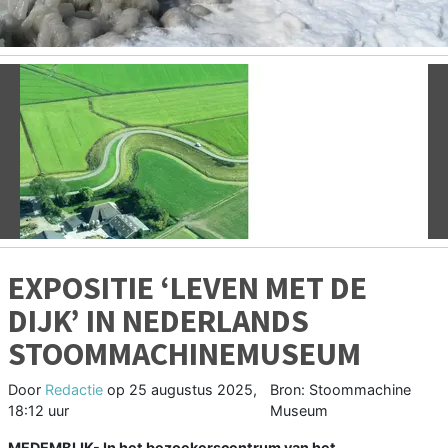
Vorige
V
EXPOSITIE ‘LEVEN MET DE
DIJK’ IN NEDERLANDS
STOOMMACHINEMUSEUM
Door
Redactie
op
25 augustus 2025,
Bron: Stoommachine
18:12 uur
Museum
MEDEMBLIK- In het bezoekerscentrum van het