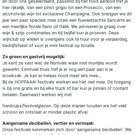
en door ons geselecteerd, passend bij het food aanbod tref je
hier rijkelijk. Van een pinot grigio tot een Prosecco, van een
alcoholvrije wijn tot exclusieve Champagne. Ook brengen we dit
jaar een paar specials mee zoals een fluweelzachte Sancerre en
een heerlijke florale fiano uit Italië. We adviseren je graag over
wijn & spijs combinaties en bij twijfel kun je proeven. Deze
wijnclub op wielen is overigens ook te huur voor je verjaardag,
bedrijfsfeest of voor je mini festival op locatie.
Zo groen en gastvrij mogelijk:
Je kent ze vast wel; de festivals waar met muntjes wordt
gewerkt. Eenmaal thuis tref je er nog een paar aan in je
broekzak. Je kan er helaas nooit meer iets mee…
Bij de HOPPAAA! festivals werken we hier niet mee. De toegang
is bij ons gratis en bij elke truck of bar kun je pinnen of contant
betalen. Daarnaast werken wij met
hardcups/festivalglazen. Op deze manier houden we het veld
schoon en ontstaat er minder plastic afval.
Aangename decibellen, vertier en vermaak:
Onze festivals kenmerken zich door ‘aangename decibellen’. We