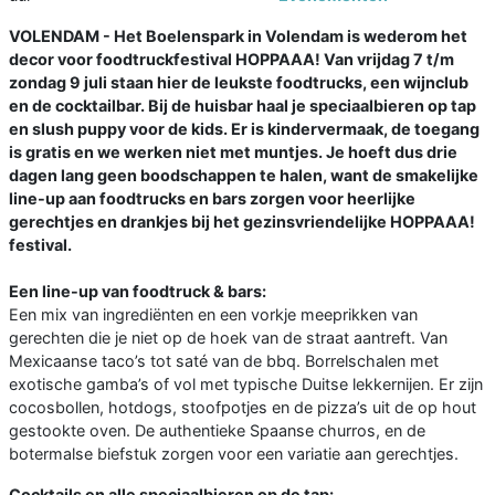
VOLENDAM - Het Boelenspark in Volendam is wederom het
decor voor foodtruckfestival HOPPAAA! Van vrijdag 7 t/m
zondag 9 juli staan hier de leukste foodtrucks, een wijnclub
en de cocktailbar. Bij de huisbar haal je speciaalbieren op tap
en slush puppy voor de kids. Er is kindervermaak, de toegang
is gratis en we werken niet met muntjes. Je hoeft dus drie
dagen lang geen boodschappen te halen, want de smakelijke
line-up aan foodtrucks en bars zorgen voor heerlijke
gerechtjes en drankjes bij het gezinsvriendelijke HOPPAAA!
festival.
Een line-up van foodtruck & bars:
Een mix van ingrediënten en een vorkje meeprikken van
gerechten die je niet op de hoek van de straat aantreft. Van
Mexicaanse taco’s tot saté van de bbq. Borrelschalen met
exotische gamba’s of vol met typische Duitse lekkernijen. Er zijn
cocosbollen, hotdogs, stoofpotjes en de pizza’s uit de op hout
gestookte oven. De authentieke Spaanse churros, en de
botermalse biefstuk zorgen voor een variatie aan gerechtjes.
Cocktails en alle speciaalbieren op de tap: