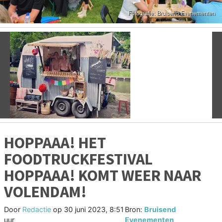
Vorige
V
HOPPAAA! HET
FOODTRUCKFESTIVAL
HOPPAAA! KOMT WEER NAAR
VOLENDAM!
Door
Redactie
op
30 juni 2023, 8:51
Bron:
Bruisend
uur
Evenementen