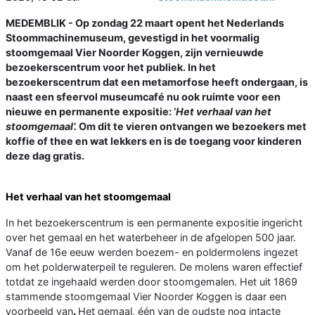
MEDEMBLIK - Op zondag 22 maart opent het Nederlands
Stoommachinemuseum, gevestigd in het voormalig
stoomgemaal Vier Noorder Koggen, zijn vernieuwde
bezoekerscentrum voor het publiek. In het
bezoekerscentrum dat een metamorfose heeft ondergaan, is
naast een sfeervol museumcafé nu ook ruimte voor een
nieuwe en permanente expositie: ‘
Het
verhaal
van
het
stoomgemaal’.
Om dit te vieren ontvangen we bezoekers met
koffie of thee en wat lekkers en is de toegang voor kinderen
deze dag gratis.
Het verhaal van het stoomgemaal
In het bezoekerscentrum is een permanente expositie ingericht
over het gemaal en het waterbeheer in de afgelopen 500 jaar.
Vanaf de 16e eeuw werden boezem- en poldermolens ingezet
om het polderwaterpeil te reguleren. De molens waren effectief
totdat ze ingehaald werden door stoomgemalen. Het uit 1869
stammende stoomgemaal Vier Noorder Koggen is daar een
voorbeeld van
.
Het gemaal, één van de oudste nog intacte