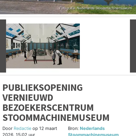
Vorige
V
PUBLIEKSOPENING
VERNIEUWD
BEZOEKERSCENTRUM
STOOMMACHINEMUSEUM
Door
Redactie
op
12 maart
Bron:
Nederlands
2026, 15:02 uur
Stoommachinemuseum