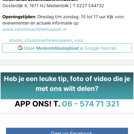
Oosterdijk 4, 1671 HJ Medemblik | T 0227 544732
Openingstijden:
Dinsdag t/m zondag: 10 tot 17 uur
Kijk voor
evenementen en actuele informatie op
www.stoommachinemuseum.nl
stoom
,
stoommachinemuseum
,
vuur
Maak
Medembliksdagblad
je Google-favoriet
Heb je een leuke tip, foto of video die je
met ons wilt delen?
APP ONS!
T.
06 - 574 71 321
Deel op Facebook