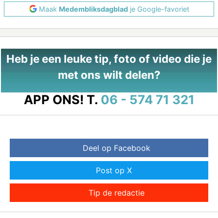
Maak
Medembliksdagblad
je Google-favoriet
Heb je een leuke tip, foto of video die je
met ons wilt delen?
APP ONS!
T.
06 - 574 71 321
Deel op Facebook
Post op X
Tip de redactie