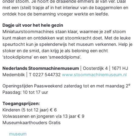
onder stoom. Je hoort de draaiende emmers al van ver. Daal
met een (steil) trapje af in het interieur van de baggermolen en
ontdek hoe de bemanning vroeger werkte en leefde.
Dagje uit voor het hele gezin
Miniatuurstoommachines staan klaar, waarmee je zelf stoom
kunt maken en ontdekken wat stoomkracht doet. Met de leuke
speurtocht kun je spelenderwijs het museum verkennen. Help je
stoker en de smid, dan krijg je als beloning een echt
‘stookdiploma’ en een ‘smeeddiploma’.
Nederlands Stoommachinemuseum
| Oosterdijk 4 | 1671 HJ
Medemblik | T 0227 544732
www.stoommachinemuseum.nl
e
Openingstijden Paasweekend zaterdag tot en met maandag 2
Paasdag: 10 tot 17 uur
Toegangsprijzen:
Kinderen (5 tot 12 jaar) € 6
Volwassenen en jongeren v/a 13 jaar € 9
Museumkaarthouders Gratis
museum