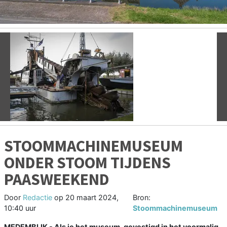
Vorige
V
STOOMMACHINEMUSEUM
ONDER STOOM TIJDENS
PAASWEEKEND
Door
Redactie
op
20 maart 2024,
Bron:
10:40 uur
Stoommachinemuseum
MEDEMBLIK - Als je het museum, gevestigd in het voormalig