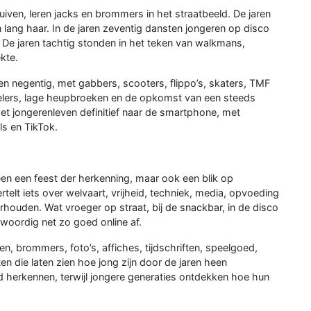
uiven, leren jacks en brommers in het straatbeeld. De jaren
lang haar. In de jaren zeventig dansten jongeren op disco
 De jaren tachtig stonden in het teken van walkmans,
kte.
n negentig, met gabbers, scooters, flippo’s, skaters, TMF
lers, lage heupbroeken en de opkomst van een steeds
t het jongerenleven definitief naar de smartphone, met
ls en TikTok.
een een feest der herkenning, maar ook een blik op
telt iets over welvaart, vrijheid, techniek, media, opvoeding
rhouden. Wat vroeger op straat, bij de snackbar, in de disco
woordig net zo goed online af.
, brommers, foto’s, affiches, tijdschriften, speelgoed,
n die laten zien hoe jong zijn door de jaren heen
d herkennen, terwijl jongere generaties ontdekken hoe hun