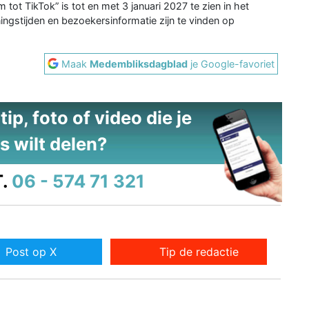
tot TikTok” is tot en met 3 januari 2027 te zien in het
gstijden en bezoekersinformatie zijn te vinden op
Maak
Medembliksdagblad
je Google-favoriet
ip, foto of video die je
s wilt delen?
.
06 - 574 71 321
Post op X
Tip de redactie