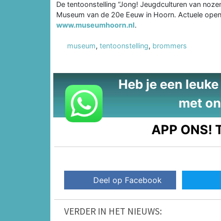
De tentoonstelling “Jong! Jeugdculturen van nozem 
Museum van de 20e Eeuw in Hoorn. Actuele openin
www.museumhoorn.nl
.
museum
,
tentoonstelling
,
brommers
Heb je een leuke t
met on
APP ONS!
T
Deel op Facebook
VERDER IN HET NIEUWS: