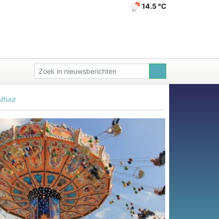
14.5 ℃
ltuur