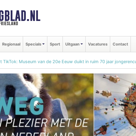
GBLAD.NL
friesland
Regionaal
Specials
Sport
Uitgaan
Vacatures
Contact
 TikTok: Museum van de 20e Eeuw duikt in ruim 70 jaar jongerencu