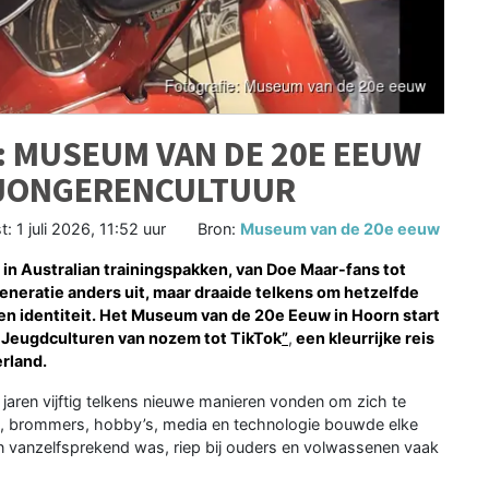
: MUSEUM VAN DE 20E EEUW
R JONGERENCULTUUR
t:
1 juli 2026, 11:52 uur
Bron:
Museum van de 20e eeuw
n Australian trainingspakken, van Doe Maar-fans tot
 generatie anders uit, maar draaide telkens om hetzelfde
gen identiteit. Het Museum van de 20e Eeuw in Hoorn start
 Jeugdculturen van nozem tot TikTok
”
,
een kleurrijke reis
erland.
 jaren vijftig telkens nieuwe manieren vonden om zich te
al, brommers, hobby’s, media en technologie bouwde elke
n vanzelfsprekend was, riep bij ouders en volwassenen vaak