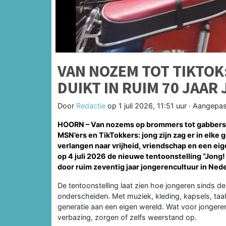
VAN NOZEM TOT TIKTOK
DUIKT IN RUIM 70 JAA
Door
Redactie
op
1 juli 2026, 11:51 uur
· Aangepas
HOORN – Van nozems op brommers tot gabbers i
MSN’ers en TikTokkers: jong zijn zag er in elke
verlangen naar vrijheid, vriendschap en een ei
op 4 juli 2026 de nieuwe tentoonstelling
“Jong!
door ruim zeventig jaar jongerencultuur in Ned
De tentoonstelling laat zien hoe jongeren sinds de
onderscheiden. Met muziek, kleding, kapsels, ta
generatie aan een eigen wereld. Wat voor jongere
verbazing, zorgen of zelfs weerstand op.