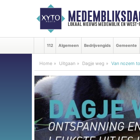
MEDEMBLIKSDA
lokaal nieuws medemblik en west-
112
Algemeen
Bedrijvengids
Gemeente
Home
Uitgaan
Dagje weg
Van nozem tot