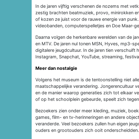
In de jaren vijftig verschenen de nozems met vetk
zestig brachten beatmuziek, provo, minirokken en 
of kozen ze juist voor de rauwe energie van punk.
videobanden, computerspelletjes en Doe Maar-ge
Daarna volgen de herkenbare werelden van de jare
en MTV. De jaren nul tonen MSN, Hyves, mp3-spe
digitalere jeugdcultuur. In de jaren tien verschuif
Instagram, Snapchat, YouTube, streaming, festiva
Meer dan nostalgie
Volgens het museum is de tentoonstelling niet all
maatschappelijke verandering. Jongerencultuur ver
en de manier waarop generaties zich tot elkaar ve
of op het schoolplein gebeurde, speelt zich tegen
Bezoekers zien onder meer kleding, muziek, boeken
games, film- en tv-herinneringen en andere objecte
veranderde. Veel bezoekers zullen hun eigen jeug
ouders en grootouders zich ooit onderscheidden.