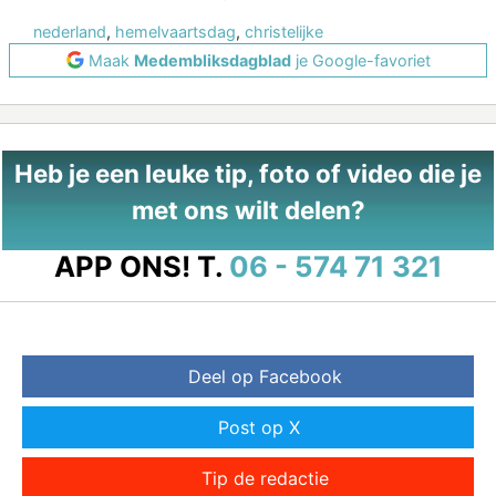
nederland
,
hemelvaartsdag
,
christelijke
Maak
Medembliksdagblad
je Google-favoriet
Heb je een leuke tip, foto of video die je
met ons wilt delen?
APP ONS!
T.
06 - 574 71 321
Deel op Facebook
Post op X
Tip de redactie