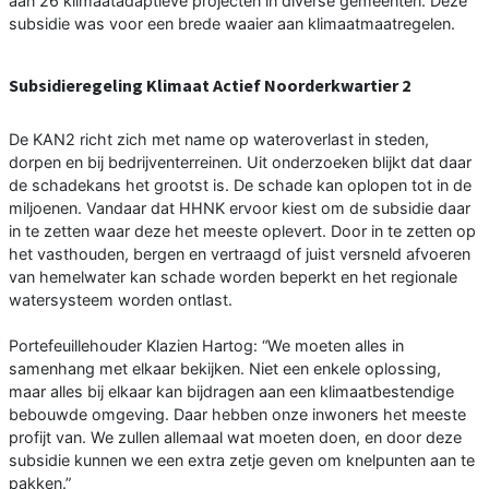
aan 26 klimaatadaptieve projecten in diverse gemeenten. Deze
subsidie was voor een brede waaier aan klimaatmaatregelen.
Subsidieregeling Klimaat Actief Noorderkwartier 2
De KAN2 richt zich met name op wateroverlast in steden,
dorpen en bij bedrijventerreinen. Uit onderzoeken blijkt dat daar
de schadekans het grootst is. De schade kan oplopen tot in de
miljoenen. Vandaar dat HHNK ervoor kiest om de subsidie daar
in te zetten waar deze het meeste oplevert. Door in te zetten op
het vasthouden, bergen en vertraagd of juist versneld afvoeren
van hemelwater kan schade worden beperkt en het regionale
watersysteem worden ontlast.
Portefeuillehouder Klazien Hartog: “We moeten alles in
samenhang met elkaar bekijken. Niet een enkele oplossing,
maar alles bij elkaar kan bijdragen aan een klimaatbestendige
bebouwde omgeving. Daar hebben onze inwoners het meeste
profijt van. We zullen allemaal wat moeten doen, en door deze
subsidie kunnen we een extra zetje geven om knelpunten aan te
pakken.”