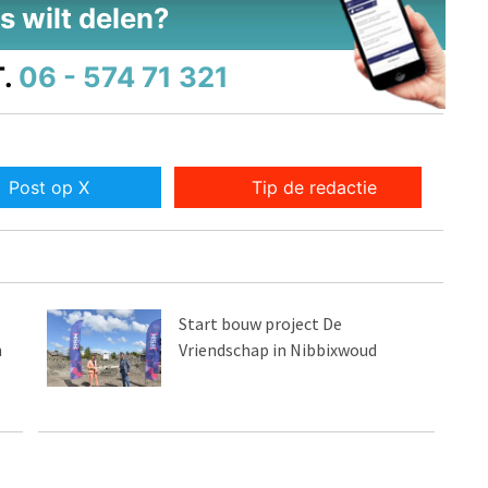
s wilt delen?
.
06 - 574 71 321
Post op X
Tip de redactie
Start bouw project De
n
Vriendschap in Nibbixwoud