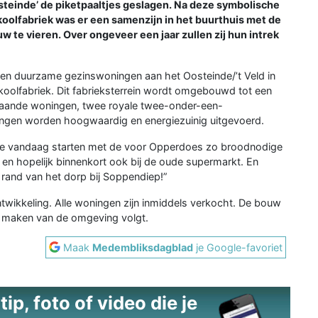
steinde’ de piketpaaltjes geslagen. Na deze symbolische
koolfabriek was er een samenzijn in het buurthuis met de
 te vieren. Over ongeveer een jaar zullen zij hun intrek
ien duurzame gezinswoningen aan het Oosteinde/’t Veld in
koolfabriek. Dit fabrieksterrein wordt omgebouwd tot een
taande woningen, twee royale twee-onder-een-
ngen worden hoogwaardig en energiezuinig uitgevoerd.
t we vandaag starten met de voor Opperdoes zo broodnodige
 en hopelijk binnenkort ook bij de oude supermarkt. En
rand van het dorp bij Soppendiep!”
twikkeling. Alle woningen zijn inmiddels verkocht. De bouw
p maken van de omgeving volgt.
Maak
Medembliksdagblad
je Google-favoriet
ip, foto of video die je