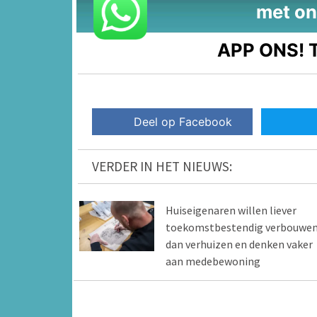
met on
APP ONS!
T
Deel op Facebook
VERDER IN HET NIEUWS:
Huiseigenaren willen liever
toekomstbestendig verbouwe
dan verhuizen en denken vaker
aan medebewoning