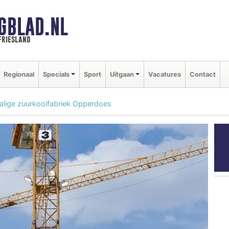
GBLAD.NL
friesland
Regionaal
Specials
Sport
Uitgaan
Vacatures
Contact
lige zuurkoolfabriek Opperdoes