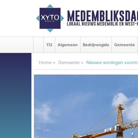
MEDEMBLIKSDA
lokaal nieuws medemblik en west-
112
Algemeen
Bedrijvengids
Gemeente
Home
Gemeente
Nieuwe woningen voorma