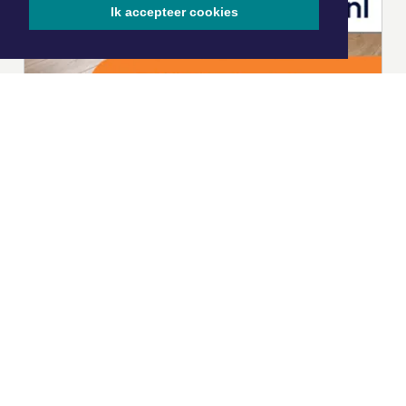
Ik accepteer cookies
|
Nieuws | Sport | Evenementen
Hoofdvestiging:
van Benthuizenlaan 1
1701 BZ Heerhugowaard
072 8200 600