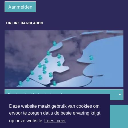
Aanmelden
ONLINE DAGBLADEN
Overige dagbladen in de regio
Deze website maakt gebruik van cookies om
Algemene voorwaarden
ervoor te zorgen dat u de beste ervaring krijgt
op onze website
Lees meer
Disclaimer