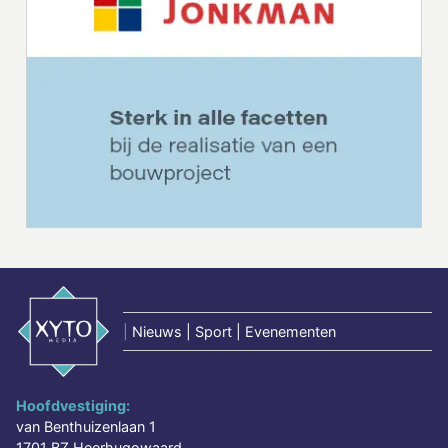
|
Nieuws | Sport | Evenementen
Hoofdvestiging:
van Benthuizenlaan 1
1701 BZ Heerhugowaard