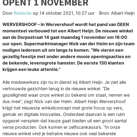
OPENT 1 NOVEMBER
Door
Redactie
op
14 oktober 2021, 10:27 uur
Bron: Albert Heijn
WERVERSHOOF – In Wervershoof wordt het pand van DEEN
momenteel verbouwd tot een Albert Heijn. De nieuwe winkel
aan de Dorpsstraat 14 gaat maandag 1 november om 16:00
uur open. Supermarktmanager Nick van der Helm en zijn team
nodigen iedereen uit om langs te komen. “We vieren een
gezellig feestje met onder andere mooie openingsacties en
de bekende, levensgrote hamster. De eerste 150 klanten
krijgen een leuke attentie.”
Alle medewerkers zijn nu in dienst bij Albert Heijn. Je ziet alle
vertrouwde gezichten terug in de nieuwe winkel. “De
gezelligheid waar onze winkel zo bekend om staat, nemen we
dus mee”, zegt Nick van der Helm. Albert Heijn Wervershoof
krijgt het nieuwste winkelconcept met grote focus op vers,
gemak en digitale innovaties. Onderdeel daarvan is een ruim
opgezet versplein dat keuze gaat bieden uit een groot aantal
verse producten. Ook komen er zelfscankassa’s. “In onze
nieuwe winkel vind je behalve nieuwe ook veel bekende