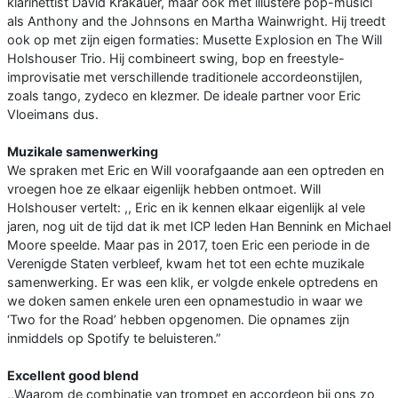
klarinettist David Krakauer, maar ook met illustere pop-musici
als Anthony and the Johnsons en Martha Wainwright. Hij treedt
ook op met zijn eigen formaties: Musette Explosion en The Will
Holshouser Trio. Hij combineert swing, bop en freestyle-
improvisatie met verschillende traditionele accordeonstijlen,
zoals tango, zydeco en klezmer. De ideale partner voor Eric
Vloeimans dus.
Muzikale samenwerking
We spraken met Eric en Will voorafgaande aan een optreden en
vroegen hoe ze elkaar eigenlijk hebben ontmoet. Will
Holshouser vertelt: ,, Eric en ik kennen elkaar eigenlijk al vele
jaren, nog uit de tijd dat ik met ICP leden Han Bennink en Michael
Moore speelde. Maar pas in 2017, toen Eric een periode in de
Verenigde Staten verbleef, kwam het tot een echte muzikale
samenwerking. Er was een klik, er volgde enkele optredens en
we doken samen enkele uren een opnamestudio in waar we
‘Two for the Road’ hebben opgenomen. Die opnames zijn
inmiddels op Spotify te beluisteren.”
Excellent good blend
,,Waarom de combinatie van trompet en accordeon bij ons zo