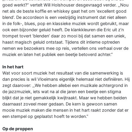
goed werkt?’’ vertelt Will Holshouser desgevraagd verder. ,,Nou
net als de beste koffie en whiskey gaat het om ‘excellent good
blend’. De accordeon is een veelzijdig instrument dat niet alleen
in de folk-, blues, pop en klassieke muziek wordt gebruikt, maar
ook een bijzonder geluid heeft. De klankkleuren die Eric uit z’n
trompet tovert ‘blenden’ daar zo mooi bij dat samen een uniek,
haast magisch geluid ontstaat. Tijdens dit intieme optreden
nemen we bezoekers mee op reis, vertellen ons verhaal over de
muziek en laten het publiek een beetje betoverd achter.”
In het hart
Wat voor soort muziek het resultaat van die samenwerking is
dan precies is wil Vloeimans eigenlijk helemaal niet definiëren. Hij
zegt daarover: ,,We hebben allebei een muzikale achtergrond in
de jazzmuziek, iets wat na al die jaren een beetje een stigma
blijkt dat je niet gemakkelijk kwijtraakt. Maar we hebben beiden
daarnaast zoveel meer gedaan. De kern is gewoon samen
mooie muziek maken die mensen in het hart raakt zonder dat er
een stempel op geplaatst hoeft te worden.”
Op de proppen