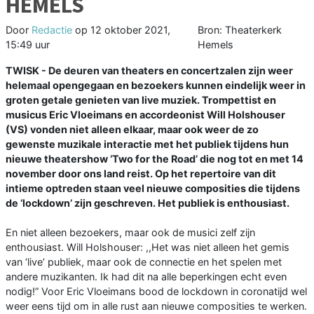
HEMELS
Door
Redactie
op
12 oktober 2021,
Bron: Theaterkerk
15:49 uur
Hemels
TWISK - De deuren van theaters en concertzalen zijn weer
helemaal opengegaan en bezoekers kunnen eindelijk weer in
groten getale genieten van live muziek. Trompettist en
musicus Eric Vloeimans en accordeonist Will Holshouser
(VS) vonden niet alleen elkaar, maar ook weer de zo
gewenste muzikale interactie met het publiek tijdens hun
nieuwe theatershow ‘Two for the Road’ die nog tot en met 14
november door ons land reist. Op het repertoire van dit
intieme optreden staan veel nieuwe composities die tijdens
de ‘lockdown’ zijn geschreven. Het publiek is enthousiast.
En niet alleen bezoekers, maar ook de musici zelf zijn
enthousiast. Will Holshouser: ,,Het was niet alleen het gemis
van ‘live’ publiek, maar ook de connectie en het spelen met
andere muzikanten. Ik had dit na alle beperkingen echt even
nodig!” Voor Eric Vloeimans bood de lockdown in coronatijd wel
weer eens tijd om in alle rust aan nieuwe composities te werken.