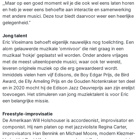
,,Maar op een goed moment wil je die ook wel eens laten horen
en heb je weer eens behoefte aan interactie en samenwerking
met andere musici. Deze tour biedt daarvoor weer een heerlijke
gelegenheid.”
Jong talent
Eric Vloeimans behoeft eigenlijk nauwelijks nog toelichting. Een
alom gelauwerde muzikale ‘omnivoor’ die niet graag in een
muzikaal ‘hokje’ geplaatst wil worden. Onder andere vrijages
met de meest uiteenlopende musici, waar ook ter wereld,
leveren originele muziek op die erg gewaardeerd wordt.
Inmiddels vielen hem vijf Edisons, de Boy Edgar Prijs, de Bird
Award, de Elly Ameling Prijs en de Gouden Notenkraker ten deel
en in 2020 mocht hij de Edison Jazz Oeuvreprijs aan zijn erelijst
toevoegen. Het stimuleren van jong muziektalent is voor Eric
een belangrijke missie.
Freestyle-improvisatie
De Amerikaan Will Holshouser is accordeonist, improvisator en
componist. Hij nam platen op met jazzvioliste Regina Carter,
improvisators Han Bennink en Michael Moore, modern Klezmer-