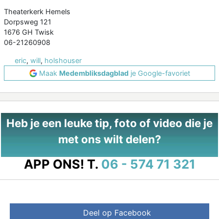
Theaterkerk Hemels
Dorpsweg 121
1676 GH Twisk
06-21260908
eric
,
will
,
holshouser
Maak
Medembliksdagblad
je Google-favoriet
Heb je een leuke tip, foto of video die je
met ons wilt delen?
APP ONS!
T.
06 - 574 71 321
Deel op Facebook