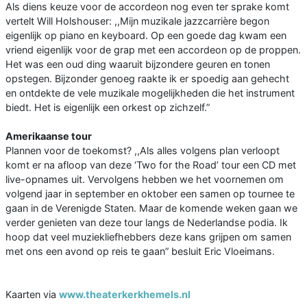
Als diens keuze voor de accordeon nog even ter sprake komt
vertelt Will Holshouser: ,,Mijn muzikale jazzcarrière begon
eigenlijk op piano en keyboard. Op een goede dag kwam een
vriend eigenlijk voor de grap met een accordeon op de proppen.
Het was een oud ding waaruit bijzondere geuren en tonen
opstegen. Bijzonder genoeg raakte ik er spoedig aan gehecht
en ontdekte de vele muzikale mogelijkheden die het instrument
biedt. Het is eigenlijk een orkest op zichzelf.”
Amerikaanse tour
Plannen voor de toekomst? ,,Als alles volgens plan verloopt
komt er na afloop van deze ‘Two for the Road’ tour een CD met
live-opnames uit. Vervolgens hebben we het voornemen om
volgend jaar in september en oktober een samen op tournee te
gaan in de Verenigde Staten. Maar de komende weken gaan we
verder genieten van deze tour langs de Nederlandse podia. Ik
hoop dat veel muziekliefhebbers deze kans grijpen om samen
met ons een avond op reis te gaan” besluit Eric Vloeimans.
Kaarten via
www.theaterkerkhemels.nl