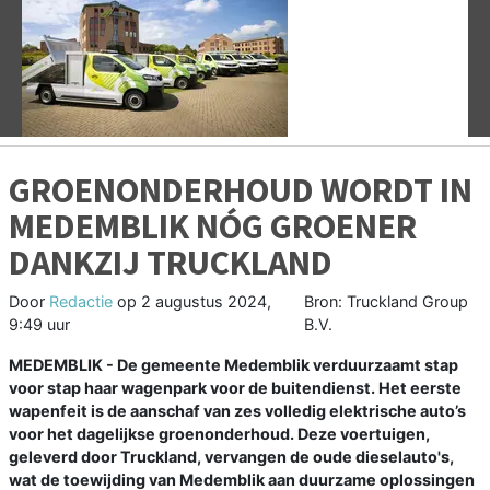
Vorige
V
GROENONDERHOUD WORDT IN
MEDEMBLIK NÓG GROENER
DANKZIJ TRUCKLAND
Door
Redactie
op
2 augustus 2024,
Bron: Truckland Group
9:49 uur
B.V.
MEDEMBLIK - De gemeente Medemblik verduurzaamt stap
voor stap haar wagenpark voor de buitendienst. Het eerste
wapenfeit is de aanschaf van zes volledig elektrische auto’s
voor het dagelijkse groenonderhoud. Deze voertuigen,
geleverd door Truckland, vervangen de oude dieselauto's,
wat de toewijding van Medemblik aan duurzame oplossingen