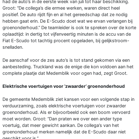
had de auto’s in de eerste week van juli tot haar beschikking.
Groot: “De collega’s die ermee werken, waren direct heel
positief. De auto rijdt fijn en al het gereedschap dat ze nodig
hebben gaat erin. De E-Scudo doet wat we ervan verlangen bij
groenonderhoud.” De teamleider is ook te spreken over de korte
oplaadtijd: in dertig tot vijfenveertig minuten is de accu van de
Fiat E-Scudo tot tachtig procent opgeladen, bij gelijkstroom-
snelladen.
De aanschaf voor de zes auto’s is tot stand gekomen via een
aanbesteding. Truckland was de enige die kon voldoen aan het
complete plaatje dat Medemblik voor ogen had, zegt Groot.
Elektrische voertuigen voor ‘zwaarder’ groenonderhoud
De gemeente Medemblik ziet kansen voor een volgende stap in
verduurzaming, zoals elektrische voertuigen voor zwaarder
groenonderhoud. Als er bijvoorbeeld ook een boom vervoerd
moet worden. Groot: “Dan praten we over een ander type
voertuig, dat meer gewicht aankan. De collega’s van het
groenonderhoud merken namelijk dat de E-Scudo daar niet
geschikt voor is.”