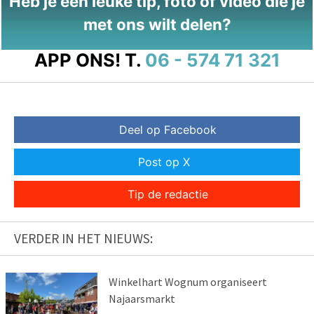
Heb je een leuke tip, foto of video die je
met ons wilt delen?
APP ONS!
T.
06 - 574 71 321
Deel op Facebook
Post op X
Tip de redactie
VERDER IN HET NIEUWS:
Winkelhart Wognum organiseert
Najaarsmarkt