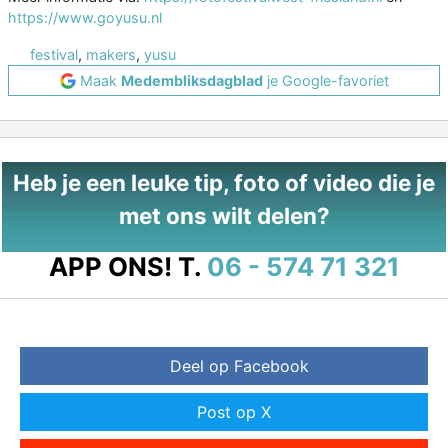
https://www.goyusu.nl
festival
,
makers
,
yusu
Maak
Medembliksdagblad
je Google-favoriet
Heb je een leuke tip, foto of video die je
met ons wilt delen?
APP ONS!
T.
06 - 574 71 321
Deel op Facebook
Post op X